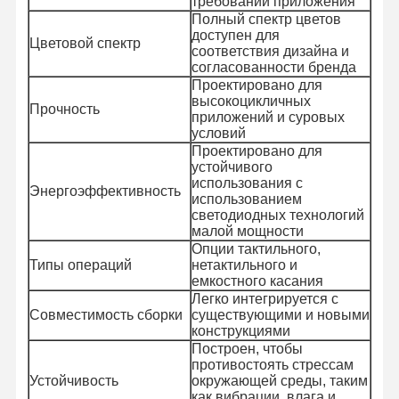
требований приложения
Полный спектр цветов
доступен для
Цветовой спектр
соответствия дизайна и
согласованности бренда
Проектировано для
высокоцикличных
Прочность
приложений и суровых
условий
Проектировано для
устойчивого
использования с
Энергоэффективность
использованием
светодиодных технологий
малой мощности
Опции тактильного,
Типы операций
нетактильного и
емкостного касания
Легко интегрируется с
Совместимость сборки
существующими и новыми
конструкциями
Домой
Продукты
Видеозаписи
О Нас
Построен, чтобы
противостоять стрессам
Устойчивость
окружающей среды, таким
как вибрации, влага и