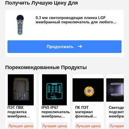
Получить Лучшую Цену Для
0.3 мм светопроводящая пленка LGF
мембранный переключатель для любого
применения глянцевая поверхность
Продолжать
Порекомендованные Продукты
ПЭТ ПВХ
IP65 IP67
ПК ПЭТ
Светодио
подсветка
переключатель
материал
подсвет
мембрана
мембраны
фоновый
мембрано
переключатель
для
свет
переключа
водонепроницаемая
подсветки
мембранный
водонепр
Лучшая цена
Лучшая цена
Лучшая цена
Лучшая ц