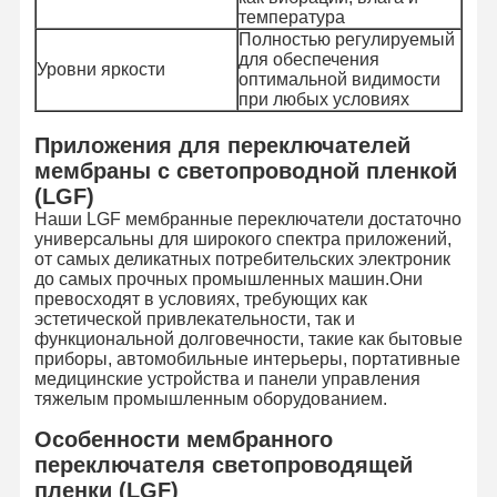
температура
Полностью регулируемый
для обеспечения
Экскурсия
Контроль
Свяжитесь С
Новости
Уровни яркости
оптимальной видимости
По Заводу
Качества
Нами
при любых условиях
Приложения для переключателей
мембраны с светопроводной пленкой
(LGF)
Запросите
Наши LGF мембранные переключатели достаточно
Цитату
универсальны для широкого спектра приложений,
от самых деликатных потребительских электроник
до самых прочных промышленных машин.Они
Изготовленный на заказ переключатель мембраны
превосходят в условиях, требующих как
эстетической привлекательности, так и
Промышленный переключатель мембраны
функциональной долговечности, такие как бытовые
приборы, автомобильные интерьеры, портативные
медицинские устройства и панели управления
Гибкий переключатель мембраны
тяжелым промышленным оборудованием.
Переключатель мембраны PCB
Особенности мембранного
переключателя светопроводящей
Переключатель мембраны FPC
пленки (LGF)