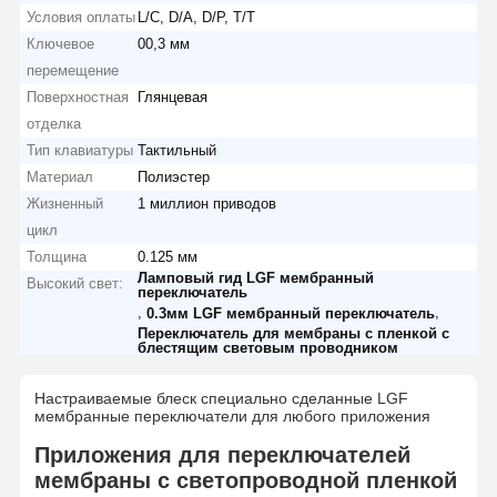
Условия оплаты
L/C, D/A, D/P, T/T
Ключевое
00,3 мм
перемещение
Поверхностная
Глянцевая
отделка
Тип клавиатуры
Тактильный
Материал
Полиэстер
Жизненный
1 миллион приводов
цикл
Толщина
0.125 мм
Ламповый гид LGF мембранный
Высокий свет:
переключатель
,
,
0.3мм LGF мембранный переключатель
Переключатель для мембраны с пленкой с
блестящим световым проводником
Настраиваемые блеск специально сделанные LGF
мембранные переключатели для любого приложения
Приложения для переключателей
мембраны с светопроводной пленкой