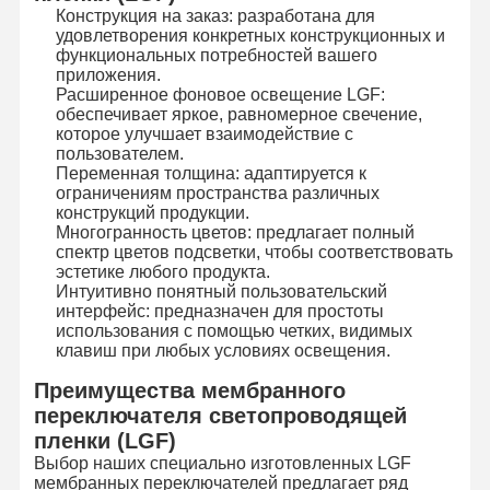
Конструкция на заказ: разработана для
Осветите переключатель контржурным светом мембраны
удовлетворения конкретных конструкционных и
функциональных потребностей вашего
Переключатель мембраны кнопочной панели
приложения.
Расширенное фоновое освещение LGF:
обеспечивает яркое, равномерное свечение,
Переключатель панели мембраны
которое улучшает взаимодействие с
пользователем.
Графические перекрытия
Переменная толщина: адаптируется к
ограничениям пространства различных
Схемы PET
конструкций продукции.
Многогранность цветов: предлагает полный
спектр цветов подсветки, чтобы соответствовать
Светопроводящая пленка
эстетике любого продукта.
Интуитивно понятный пользовательский
Сборка металлического купола
интерфейс: предназначен для простоты
использования с помощью четких, видимых
PMMA линзы
клавиш при любых условиях освещения.
Преимущества мембранного
переключателя светопроводящей
пленки (LGF)
Выбор наших специально изготовленных LGF
мембранных переключателей предлагает ряд