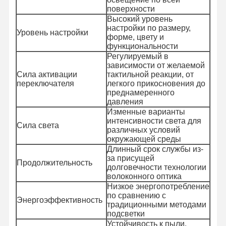
поверхности
Высокий уровень
настройки по размеру,
Уровень настройки
форме, цвету и
функциональности
Регулируемый в
зависимости от желаемой
Сила активации
тактильной реакции, от
переключателя
легкого прикосновения до
преднамеренного
давления
Изменные варианты
интенсивности света для
Сила света
различных условий
окружающей среды
Длинный срок службы из-
за присущей
Продолжительность
долговечности технологии
волоконного оптика
Низкое энергопотребление
по сравнению с
Домой
Продукты
Видеозаписи
О Нас
Энергоэффективность
традиционными методами
подсветки
Устойчивость к пыли,