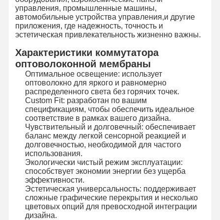
управления, промышленные машины,
Осветите переключатель контржурным светом мембраны
автомобильные устройства управления,и другие
приложения, где надежность, точность и
Переключатель мембраны кнопочной панели
эстетическая привлекательность жизненно важны.
Характеристики коммутатора
Переключатель панели мембраны
оптоволоконной мембраны
Графические перекрытия
Оптимальное освещение: использует
оптоволокно для яркого и равномерно
распределенного света без горячих точек.
Схемы PET
Custom Fit: разработан по вашим
спецификациям, чтобы обеспечить идеальное
Светопроводящая пленка
соответствие в рамках вашего дизайна.
Чувствительный и долговечный: обеспечивает
Сборка металлического купола
баланс между легкой сенсорной реакцией и
долговечностью, необходимой для частого
использования.
PMMA линзы
Экологически чистый режим эксплуатации:
способствует экономии энергии без ущерба
эффективности.
Эстетическая универсальность: поддерживает
сложные графические перекрытия и несколько
цветовых опций для превосходной интеграции
дизайна.