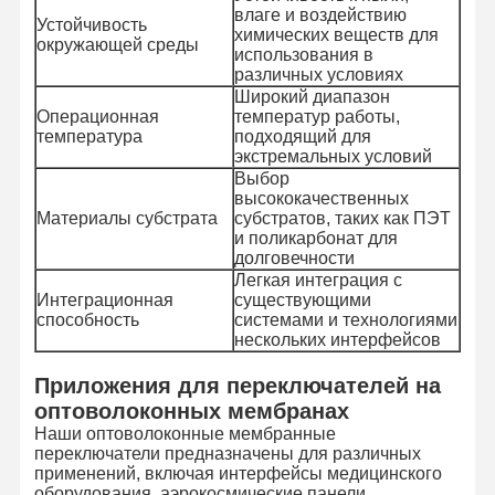
влаге и воздействию
Устойчивость
химических веществ для
окружающей среды
использования в
Экскурсия
Контроль
Свяжитесь С
Новости
различных условиях
По Заводу
Качества
Нами
Широкий диапазон
Операционная
температур работы,
температура
подходящий для
экстремальных условий
Выбор
высококачественных
Запросите
Материалы субстрата
субстратов, таких как ПЭТ
Цитату
и поликарбонат для
долговечности
Легкая интеграция с
Изготовленный на заказ переключатель мембраны
Интеграционная
существующими
способность
системами и технологиями
Промышленный переключатель мембраны
нескольких интерфейсов
Гибкий переключатель мембраны
Приложения для переключателей на
оптоволоконных мембранах
Переключатель мембраны PCB
Наши оптоволоконные мембранные
переключатели предназначены для различных
применений, включая интерфейсы медицинского
Переключатель мембраны FPC
оборудования, аэрокосмические панели