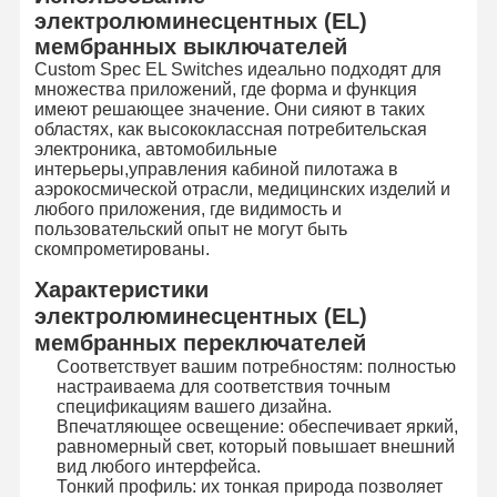
электролюминесцентных (EL)
мембранных выключателей
Экскурсия
Контроль
Свяжитесь С
Новости
Custom Spec EL Switches идеально подходят для
По Заводу
Качества
Нами
множества приложений, где форма и функция
имеют решающее значение. Они сияют в таких
областях, как высококлассная потребительская
электроника, автомобильные
интерьеры,управления кабиной пилотажа в
аэрокосмической отрасли, медицинских изделий и
любого приложения, где видимость и
Запросите
пользовательский опыт не могут быть
Цитату
скомпрометированы.
Характеристики
Изготовленный на заказ переключатель мембраны
электролюминесцентных (EL)
Промышленный переключатель мембраны
мембранных переключателей
Соответствует вашим потребностям: полностью
Гибкий переключатель мембраны
настраиваема для соответствия точным
спецификациям вашего дизайна.
Впечатляющее освещение: обеспечивает яркий,
Переключатель мембраны PCB
равномерный свет, который повышает внешний
вид любого интерфейса.
Переключатель мембраны FPC
Тонкий профиль: их тонкая природа позволяет