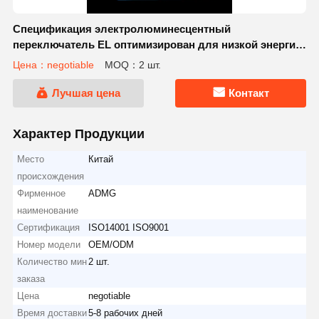
Спецификация электролюминесцентный
переключатель EL оптимизирован для низкой энергии
высокой яркости
Цена：negotiable
MOQ：2 шт.
Лучшая цена
Контакт
Характер Продукции
Место
Китай
происхождения
Фирменное
ADMG
наименование
Сертификация
ISO14001 ISO9001
Номер модели
OEM/ODM
Количество мин
2 шт.
заказа
Цена
negotiable
Время доставки
5-8 рабочих дней