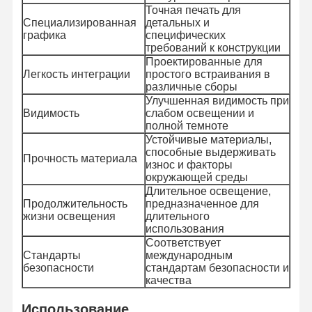
Точная печать для
Специализированная
детальных и
графика
специфических
требований к конструкции
Проектированные для
Легкость интеграции
простого встраивания в
различные сборы
Улучшенная видимость при
Видимость
слабом освещении и
полной темноте
Устойчивые материалы,
способные выдерживать
Прочность материала
износ и факторы
окружающей среды
Длительное освещение,
Продолжительность
предназначенное для
жизни освещения
длительного
использования
Соответствует
Стандарты
международным
безопасности
стандартам безопасности и
Домой
Продукты
Видеозаписи
О Нас
качества
Использование