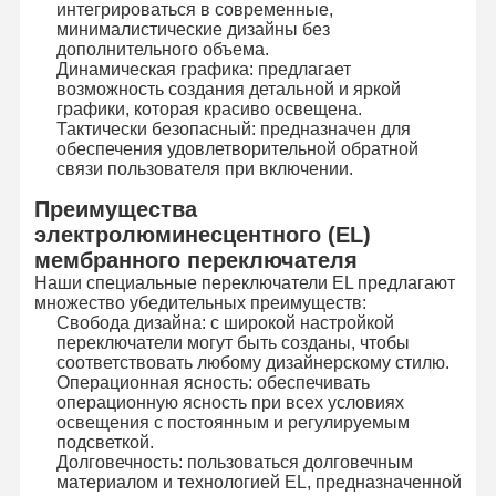
интегрироваться в современные,
Осветите переключатель контржурным светом мембраны
минималистические дизайны без
дополнительного объема.
Динамическая графика: предлагает
Переключатель мембраны кнопочной панели
возможность создания детальной и яркой
графики, которая красиво освещена.
Переключатель панели мембраны
Тактически безопасный: предназначен для
обеспечения удовлетворительной обратной
Графические перекрытия
связи пользователя при включении.
Преимущества
Схемы PET
электролюминесцентного (EL)
мембранного переключателя
Светопроводящая пленка
Наши специальные переключатели EL предлагают
множество убедительных преимуществ:
Сборка металлического купола
Свобода дизайна: с широкой настройкой
переключатели могут быть созданы, чтобы
PMMA линзы
соответствовать любому дизайнерскому стилю.
Операционная ясность: обеспечивать
операционную ясность при всех условиях
освещения с постоянным и регулируемым
подсветкой.
Долговечность: пользоваться долговечным
материалом и технологией EL, предназначенной