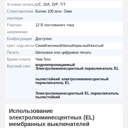
Условия оплаты
L/C, D/A, D/P, T/T
Сопротивление
Более 100 млн. Омм
изоляции
Рабочее
12 В постоянного тока
напряжение
Конфигурация
Доступно
Цвет подсветки
Синий/зеленый/белый/красный/желтый
Печать
Шелковое или цифровое печать
Время ответа
Чем 5ms
водонепроницаемый
Высокий свет:
Электролюминесцентный переключатель EL
,
пылестойкий электролюминесцентный
переключатель EL
,
Электролюминесцентный EL переключатель
пылестойкий
Использование
электролюминесцентных (EL)
мембранных выключателей