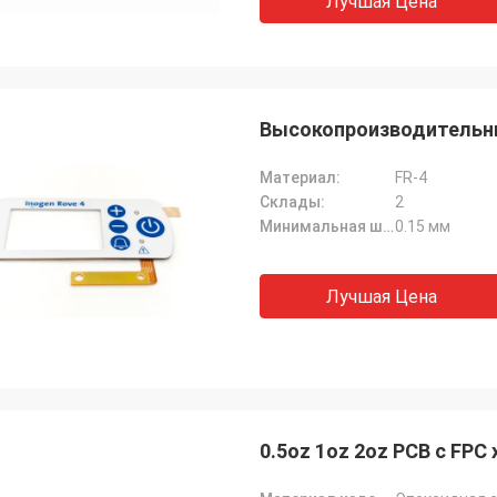
Лучшая Цена
Высокопроизводительный
Материал:
FR-4
Склады:
2
Минимальная ширина линии шелковой пленки:
0.15 мм
Лучшая Цена
0.5oz 1oz 2oz PCB с FPC