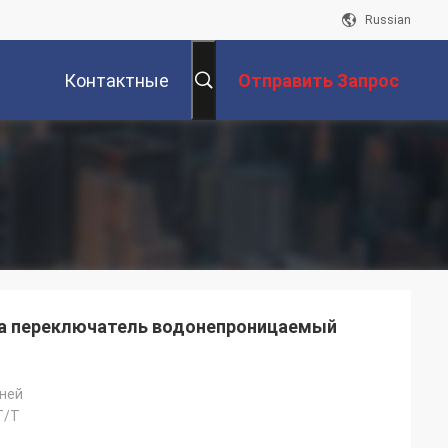
Russian
Контактные
Отправить Запрос
Данные
на переключатель водонепроницаемый
дней
 T/T