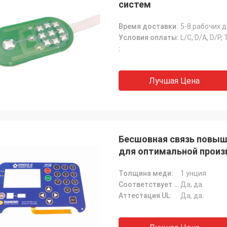
систем
Время доставки:
5-8 рабочих 
Условия оплаты:
L/C, D/A, D/P,
:
Лучшая Цена
Бесшовная связь повыш
для оптимальной произ
Толщина меди:
1 унция
Соответствует требованиям Rohs:
Да, да.
Аттестация UL:
Да, да.