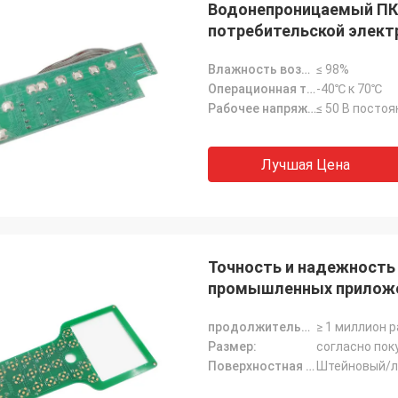
Водонепроницаемый ПК
потребительской элект
Влажность воздуха:
≤ 98%
Операционная температура:
-40℃ к 70℃
Рабочее напряжение:
≤ 50 В постоя
Лучшая Цена
Рейчел Стерлинг
Деррик М
сто хотел выразить свою
Мы были впечатлены 
дарность за исключительное
выполнением и качест
живание клиентов, которое
нами мембранных пере
Точность и надежность
ставляет ваша команда.Мы с
которые идеально впи
промышленных прилож
пением ждем продолжения
устройства и работаю
о партнерства.
безупречно.Спасибо, ч
продолжительность жизни:
≥ 1 миллион р
сохранить качество на
Размер:
согласно пок
Поверхностная отделка:
Штейновый/л