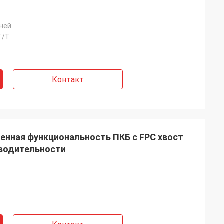
дней
 T/T
Контакт
енная функциональность ПКБ с FPC хвост
водительности