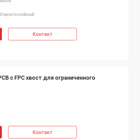
смола
й/многослойный
Контакт
PCB с FPC хвост для ограниченного
Контакт