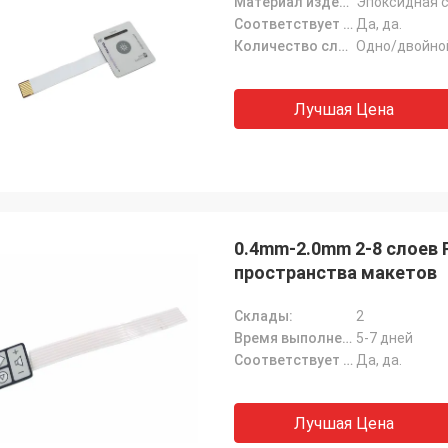
Материал изделия:
Эпоксидная 
Соответствует требованиям Rohs:
Да, да.
Количество слоев:
Одно/двойно
Лучшая Цена
0.4mm-2.0mm 2-8 слоев 
пространства макетов
Склады:
2
Время выполнения:
5-7 дней
Соответствует требованиям Rohs:
Да, да.
Лучшая Цена