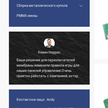
Сборка металлического купола
PMMA линзы
Кевин Норрис
Ваши решения для переключателей
Я про
мембраны изменили правила игры для
благо
наших панелей управления.Очень
обслу
приятно работать с компанией, которая
предо
понимает наши потребности..
нетер
нашег
Контактное лицо :
Andy