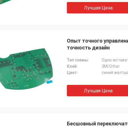
Лучшая Цена
Опыт точного управлен
точность дизайн
Тип схемы:
Одно-встават
Клей:
3M/Other
Цвет:
синий желты
Лучшая Цена
Бесшовный переключат