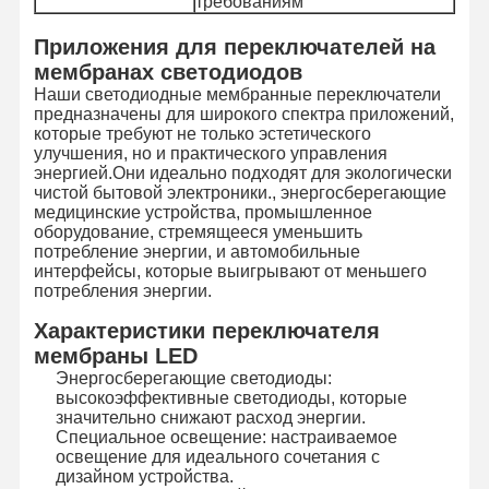
требованиям
Приложения для переключателей на
Экскурсия
Контроль
Свяжитесь С
Новости
мембранах светодиодов
По Заводу
Качества
Нами
Наши светодиодные мембранные переключатели
предназначены для широкого спектра приложений,
которые требуют не только эстетического
улучшения, но и практического управления
энергией.Они идеально подходят для экологически
чистой бытовой электроники., энергосберегающие
Запросите
медицинские устройства, промышленное
Цитату
оборудование, стремящееся уменьшить
потребление энергии, и автомобильные
интерфейсы, которые выигрывают от меньшего
Изготовленный на заказ переключатель мембраны
потребления энергии.
Характеристики переключателя
Промышленный переключатель мембраны
мембраны LED
Гибкий переключатель мембраны
Энергосберегающие светодиоды:
высокоэффективные светодиоды, которые
значительно снижают расход энергии.
Переключатель мембраны PCB
Специальное освещение: настраиваемое
освещение для идеального сочетания с
Переключатель мембраны FPC
дизайном устройства.