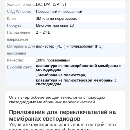
Условия оплаты
L/C, D/A, D/P, T/T
СИД Windows
Прозрачный и прозрачный
Клей
3M или на переговорах
Продукт
Многолетний опыт 18
Направление
2 ~ 24 В
напряжения
Материалы для
полиэстер (PET) и поликарбонат (PC).
наложения
Качество
100% проверенный
клавиатура из поликарбонатной мембраны с
Высокий свет:
светодиодом
,
,
мембрана из полиэстера
клавиатура из полиэстеровой мембраны с
светодиодом
Опыт энергосберегающей технологии с помощью
светодиодных мембранных переключателей
Приложения для переключателей на
мембранах светодиодов
Улучшите функциональность вашего устройства с
помощью наших энергоэффективных