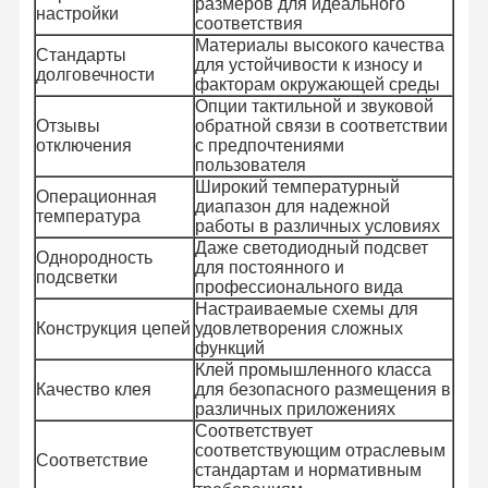
размеров для идеального
настройки
соответствия
Материалы высокого качества
Стандарты
для устойчивости к износу и
долговечности
факторам окружающей среды
Опции тактильной и звуковой
Отзывы
обратной связи в соответствии
отключения
с предпочтениями
пользователя
Широкий температурный
Операционная
диапазон для надежной
температура
работы в различных условиях
Даже светодиодный подсвет
Однородность
для постоянного и
подсветки
профессионального вида
Настраиваемые схемы для
Конструкция цепей
удовлетворения сложных
функций
Клей промышленного класса
Качество клея
для безопасного размещения в
различных приложениях
Домой
Продукты
Видеозаписи
О Нас
Соответствует
соответствующим отраслевым
Соответствие
стандартам и нормативным