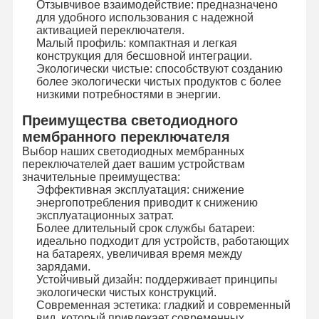
Отзывчивое взаимодействие: предназначено
Осветите переключатель контржурным светом мембраны
для удобного использования с надежной
активацией переключателя.
Малый профиль: компактная и легкая
Переключатель мембраны кнопочной панели
конструкция для бесшовной интеграции.
Экологически чистые: способствуют созданию
Переключатель панели мембраны
более экологически чистых продуктов с более
низкими потребностями в энергии.
Графические перекрытия
Преимущества светодиодного
мембранного переключателя
Схемы PET
Выбор наших светодиодных мембранных
переключателей дает вашим устройствам
Светопроводящая пленка
значительные преимущества:
Эффективная эксплуатация: снижение
Сборка металлического купола
энергопотребления приводит к снижению
эксплуатационных затрат.
PMMA линзы
Более длительный срок службы батареи:
идеально подходит для устройств, работающих
на батареях, увеличивая время между
зарядами.
Устойчивый дизайн: поддерживает принципы
экологически чистых конструкций.
Современная эстетика: гладкий и современный
вид, который привлекает современных