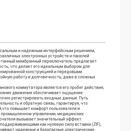
ерсальным и надежным интерфейсным решением,
различных электронных устройств и панелей
ботанный мембранный переключатель предлагает
сть, что делает его идеальным выбором для
лизированной конструкцией и передовыми
ойную работу и долговечность, даже в сложных
нового коммутатора является его пробег действия,
сстояние движения обеспечивает ощущение
точно регистрировать входные данные. Путь
льность и обратную связь, гарантируя, что
й,что повышает комфорт пользователя и
в промышленном управлении, медицинских
лючателя вызывает значительный эффект.
оддерживающими как нулевую силу вставки (ZIF),
печивают надежные и безопасные электрические