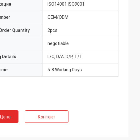
кация
ISO14001 ISO9001
umber
OEM/ODM
Order Quantity
2pcs
negotiable
 Details
L/C, D/A, D/P, T/T
Time
5-8 Working Days
 Цена
Контакт