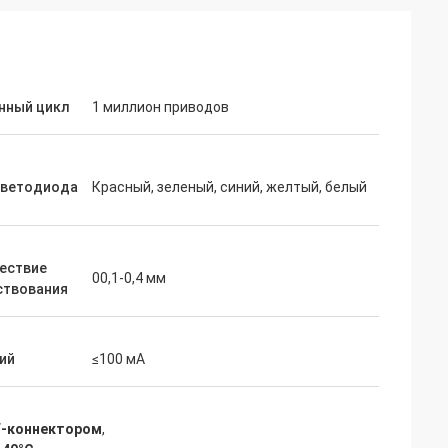
нный цикл
1 миллион приводов
светодиода
Красный, зеленый, синий, желтый, белый
арш
Фиона Брайт
быстрым
Ваши мембранные переключатели
ествие
вом заказанных
оказались невероятно надежными и
00,1-0,4 мм
ствования
ключателей,
экономичными для наших
сываются в наши
производственных нужд.Очень приятн
т
работать с поставщиком, который
то помогли нам
постоянно обеспечивает такие
ий
≤100 мА
шей продукции.!
высокие стандарты качества и
обслуживания..
F-коннектором
,