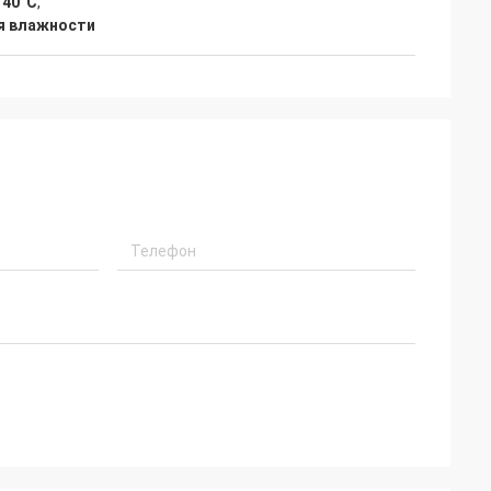
 40°C
,
я влажности