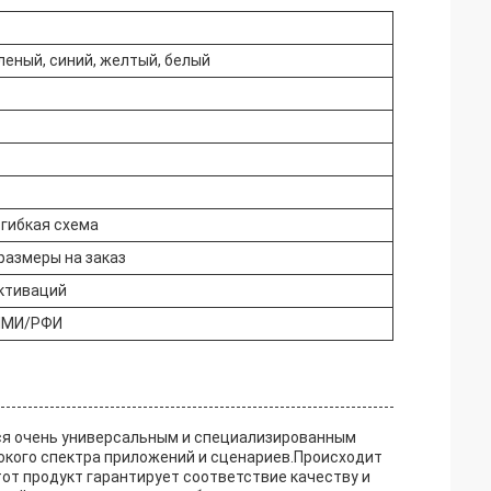
леный, синий, желтый, белый
гибкая схема
размеры на заказ
активаций
ИМИ/РФИ
ся очень универсальным и специализированным
кого спектра приложений и сценариев.Происходит
тот продукт гарантирует соответствие качеству и