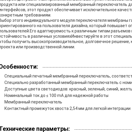
продукта или специализированный мембранный переключатель д
интерфейсов, этот продукт обеспечивает исключительное качест
конкретным требованиям.
Выбор этого индивидуального модуля переключателя мембраны га
ориентированного на пользователя дизайна, который повышает 
пользователей.Его адаптируемость к различным типам разъемов
устойчивость в различных условияхИнвестируйте в этот специа
чтобы получить высокопроизводительное, долговечное решение,
проекта или производственной линии.
Особенности:
Специальный печатный мембранный переключатель, соответ
Специально разработанный мембранный переключатель с номи
Доступные цвета светодиодов: красный, зеленый, синий, желт
Номинальный ток до ≤ 100 mA для надежной работы
Мембранный переключатель
Контактный промежуток хвоста 2,54 мм для легкой интеграции
Технические параметры: