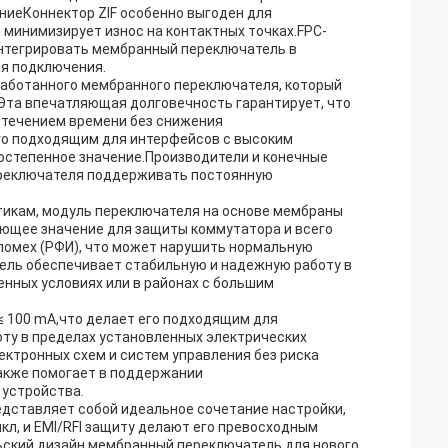
аниеКоннектор ZIF особенно выгоден для
 минимизирует износ на контактных точках.FPC-
 интегрировать мембранный переключатель в
ля подключения.
работанного мембранного переключателя, который
Эта впечатляющая долговечность гарантирует, что
 течением времени без снижения
го подходящим для интерфейсов с высоким
остепенное значение.Производители и конечные
ереключателя поддерживать постоянную
тикам, модуль переключателя на основе мембраны
ающее значение для защиты коммутатора и всего
помех (РФИ), что может нарушить нормальную
ель обеспечивает стабильную и надежную работу в
нных условиях или в районах с большим
 100 mA,что делает его подходящим для
ту в пределах установленных электрических
ктронных схем и систем управления без риска
акже помогает в поддержании
 устройства.
дставляет собой идеальное сочетание настройки,
л, и EMI/RFI защиту делают его превосходным
ьский дизайн мембранный переключатель для нового