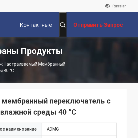
Russian
Контактные
Отправить Запрос
раны Продукты
Данные
ж Настраиваемый Мембранный
ы 40 °C
 мембранный переключатель с
 влажной среды 40 °C
ое наименование
ADMG