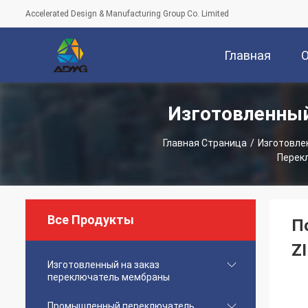
Accelerated Design & Manufacturing Group Co. Limited
Главная
Изготовленны
Страница
Главная Страница
/
Изготовле
Перекл
Все Продукты
П
Z
Изготовленный на заказ
переключатель мембраны
Промышленный переключатель