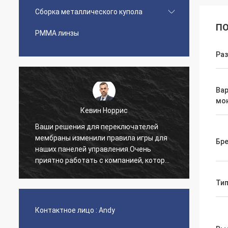
Сборка металлического купола
ПО
PMMA линзы
Ра
Ва
мо
Кевин Норрис
Ваши решения для переключателей
Я про
мембраны изменили правила игры для
благо
Бр
наших панелей управления.Очень
обслу
приятно работать с компанией, которая
предо
понимает наши потребности..
нетер
нашег
Тип
Контактное лицо :
Andy