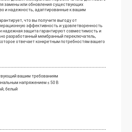
ля замены или обновления существующих
во и надежность, адаптированные к вашим
рантирует, что вы получите выгоду от
операционную эффективность и удовлетворенность
 и надежная защита гарантируют совместимость и
льно разработанный мембранный переключатель,
 которое отвечает конкретным потребностям вашего
ствующий вашим требованиям
нальным напряжением ≤ 50 В
ый, белый