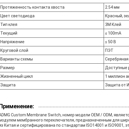
Протяженность контакта хвоста
2.54 мм
Цвет светодиода
Красный, зе
Тип клея
3M Клей
Текущий
≤ 100mA
Напряжение
≤ 50 В
Круговой слой
ПЭТ
Варианты схемы
Серебряная 
Размер
Доступные 
Жизненный цикл
1 миллион 
Защита
Защита от 
Применение:
ADMG Custom Membrane Switch, номер модели OEM / ODM, являет
модулем мембранного переключателя, предназначенным для широ
из Китая и сертифицирована по стандартам ISO14001 и ISO9001, э