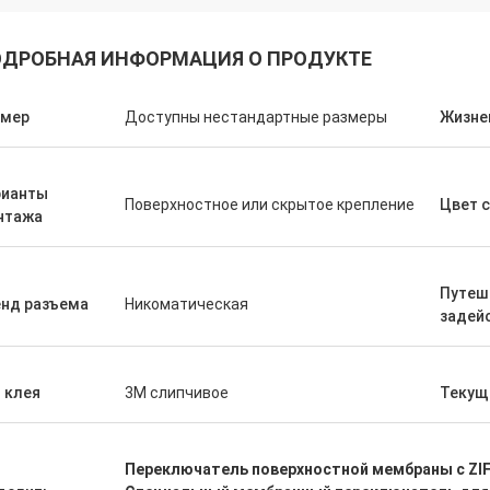
ДРОБНАЯ ИНФОРМАЦИЯ О ПРОДУКТЕ
змер
Доступны нестандартные размеры
Жизне
рианты
Поверхностное или скрытое крепление
Цвет 
нтажа
Рейчел Стерлинг
Деррик М
сто хотел выразить свою
Мы были впечатлены 
Путеш
дарность за исключительное
выполнением и качест
енд разъема
Никоматическая
задей
живание клиентов, которое
нами мембранных пере
ставляет ваша команда.Мы с
которые идеально впи
пением ждем продолжения
устройства и работаю
о партнерства.
безупречно.Спасибо, ч
 клея
3M слипчивое
Текущ
сохранить качество на
Переключатель поверхностной мембраны с ZI