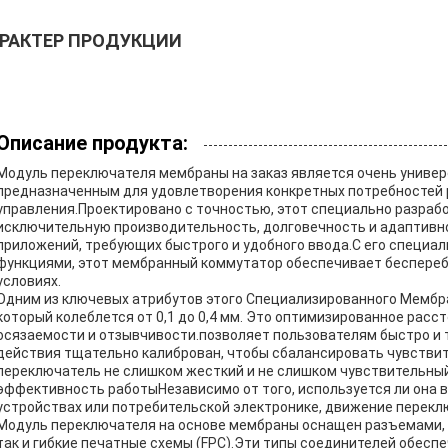
РАКТЕР ПРОДУКЦИИ
Описание продукта:
Модуль переключателя мембраны на заказ является очень унив
предназначенным для удовлетворения конкретных потребностей 
управления.Проектировано с точностью, этот специально разра
исключительную производительность, долговечность и адаптивно
приложений, требующих быстрого и удобного ввода.С его специа
функциями, этот мембранный коммутатор обеспечивает беспереб
условиях.
Одним из ключевых атрибутов этого Специализированного Мембра
который колеблется от 0,1 до 0,4 мм. Это оптимизированное ра
осязаемости и отзывчивости.позволяет пользователям быстро и 
действия тщательно калиброван, чтобы сбалансировать чувствите
переключатель не слишком жесткий и не слишком чувствительны
эффективность работыНезависимо от того, используется ли она 
устройствах или потребительской электронике, движение перек
Модуль переключателя на основе мембраны оснащен разъемами, п
так и гибкие печатные схемы (FPC).Эти типы соединителей обес