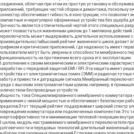
соединения, облегчая при этом их простую установку и обслужив
приложений, требующих частой сборки и демонтажа, поскольку он
коннектор обеспечивает гибкость в конструкции, что позволяет
компактные и нерегулярно оформенные устройства без ущерба д
Прочность является отличительной чертой этого специально раз
может похвастаться жизненным циклом до 1 миллиона действий.
переключатель может выдерживать длительное использование с
производительностиВысокий рейтинг жизненного цикла делает е
трафиком и критических приложений, где надежность имеет перв
пользователи могут быть уверены в способности мембранного п
функциональность на протяжении всего срока его эксплуатации.
В дополнение к своим механическим и электрическим характерис
разработан с передовой защитой EMI / RFI.Эта защита имеет реш
устройства от электромагнитных помех (ЭМИ) и радиочастотных 
работу и привести к деградации сигнала.Мембранный переключат
среде с высоким электромагнитным шумом, например, в промышле
количеством беспроводных устройств.
Мощность тока Специализированного мембранного коммутатора ≤
применения с низкой мощностью и обеспечивает безопасную рабо
пределовЭтот текущий рейтинг поддерживает широкий спектр эле
повреждения коммутатора или подключенных компонентов.Это т
энергоэффективности и минимизации тепловой генерации внутри
В целом, модуль настраиваемого мембранного переключателя пре
долговечности и передовых технологий.длительный жизненный цик
выбором для различных приложений.Если вам нужен пользовател