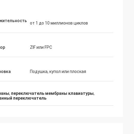
жительность
от 1 до 10 миллионов циклов
тор
ZIF или FPC
арш
Фиона Брайт
ровка
Подушка, купол или плоская
быстрым
Ваши мембранные переключатели
вом заказанных
оказались невероятно надежными и
ключателей,
экономичными для наших
раны
,
переключатель мембраны клавиатуры
,
сываются в наши
производственных нужд.Очень приятн
анный переключатель
т
работать с поставщиком, который
то помогли нам
постоянно обеспечивает такие
шей продукции.!
высокие стандарты качества и
обслуживания..