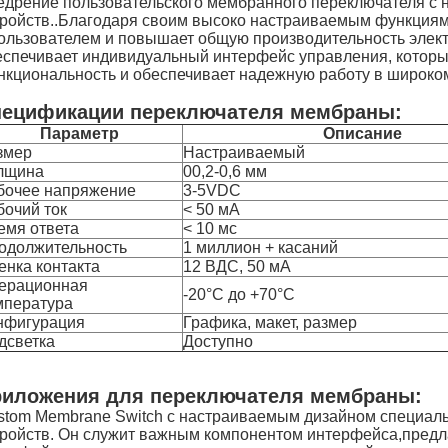
едрение пользовательского мембранного переключателя с
тройств..Благодаря своим высоко настраиваемым функциям
пользователем и повышает общую производительность элек
еспечивает индивидуальный интерфейс управления, который
нкциональность и обеспечивает надежную работу в широком
ецификации переключателя мембраны:
Параметр
Описание
змер
Настраиваемый
лщина
00,2-0,6 мм
бочее напряжение
3-5VDC
бочий ток
< 50 мА
емя ответа
< 10 мс
одолжительность
1 миллион + касаний
енка контакта
12 ВДС, 50 мА
ерационная
-20°C до +70°C
мпература
нфигурация
Графика, макет, размер
дсветка
Доступно
иложения для переключателя мембраны:
stom Membrane Switch с настраиваемым дизайном специаль
тройств. Он служит важным компонентом интерфейса,предл