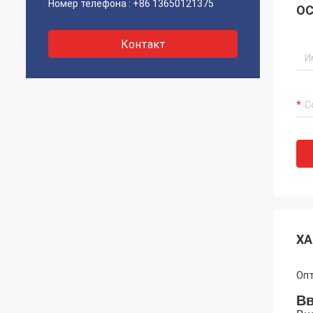
Номер телефона :
+86 13650121375
ОС
Контакт
ХА
Опт
Вв