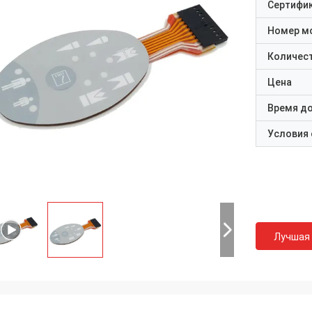
Сертифи
Номер м
Количест
Цена
Время д
Условия
Лучшая