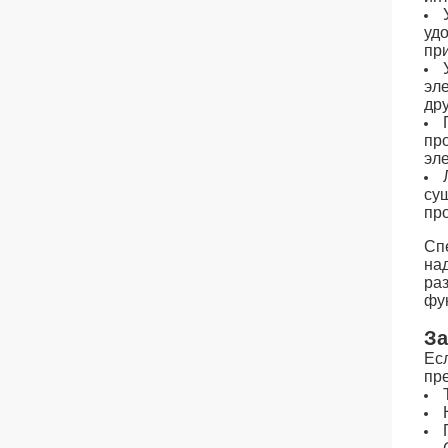
уд
пр
эл
др
пр
эл
су
пр
Сп
на
ра
фу
За
Ес
пр