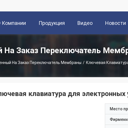
О Компании
Продукция
Видео
Новости
й На Заказ Переключатель Мемб
енный На Заказ Переключатель Мембраны
/
Ключевая Клавиатур
лючевая клавиатура для электронных 
Место п
Фирменн