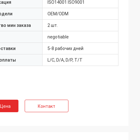
кация
ISO14001 ISO9001
одели
OEM/ODM
во мин заказа
2 шт.
negotiable
оставки
5-8 рабочих дней
 оплаты
L/C, D/A, D/P, T/T
 Цена
Контакт