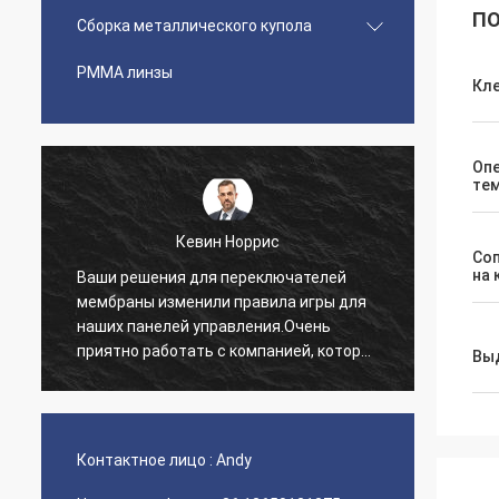
ПО
Сборка металлического купола
PMMA линзы
Кл
Оп
те
Кевин Норрис
Со
на 
Ваши решения для переключателей
Я про
мембраны изменили правила игры для
благо
наших панелей управления.Очень
обслу
приятно работать с компанией, которая
предо
Вы
понимает наши потребности..
нетер
нашег
Контактное лицо :
Andy