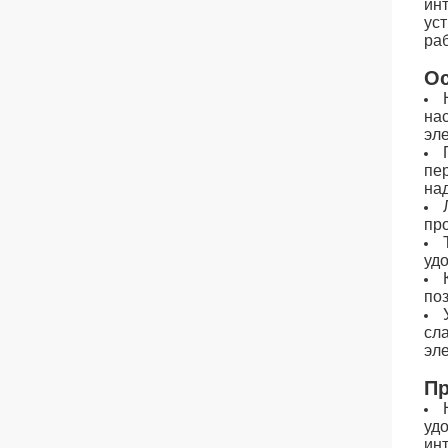
ин
ус
ра
Ос
на
эл
пе
на
пр
уд
по
сл
эл
Пр
уд
ин