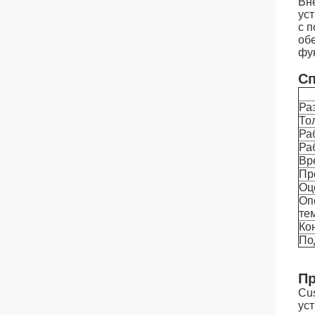
Вн
ус
с 
об
фу
Сп
Ра
То
Ра
Ра
Вр
Пр
Оц
Оп
те
Ко
По
Пр
Cu
ус