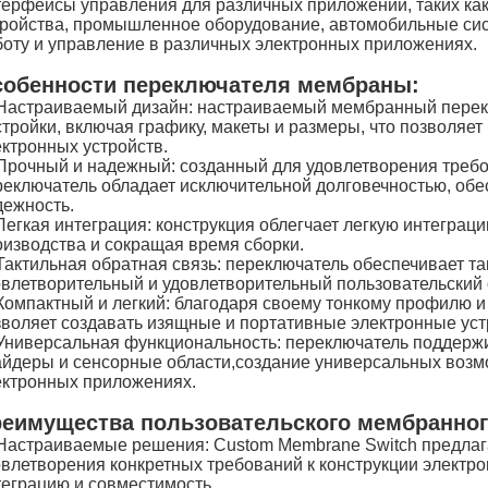
терфейсы управления для различных приложений, таких как
тройства, промышленное оборудование, автомобильные сис
боту и управление в различных электронных приложениях.
обенности переключателя мембраны:
Настраиваемый дизайн: настраиваемый мембранный перек
стройки, включая графику, макеты и размеры, что позволяе
ектронных устройств.
Прочный и надежный: созданный для удовлетворения треб
реключатель обладает исключительной долговечностью, обе
дежность.
Легкая интеграция: конструкция облегчает легкую интеграц
оизводства и сокращая время сборки.
Тактильная обратная связь: переключатель обеспечивает та
овлетворительный и удовлетворительный пользовательский 
Компактный и легкий: благодаря своему тонкому профилю и
зволяет создавать изящные и портативные электронные уст
Универсальная функциональность: переключатель поддержив
айдеры и сенсорные области,создание универсальных возм
ектронных приложениях.
еимущества пользовательского мембранног
Настраиваемые решения: Custom Membrane Switch предлаг
овлетворения конкретных требований к конструкции электр
теграцию и совместимость.