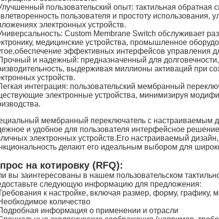
Улучшенный пользовательский опыт: тактильная обратная 
овлетворенность пользователя и простоту использования, 
иложениях электронных устройств.
Универсальность: Custom Membrane Switch обслуживает ра
ектронику, медицинские устройства, промышленное оборуд
угое,обеспечение эффективных интерфейсов управления дл
Прочный и надежный: предназначенный для долговечности,
оизводительность, выдерживая миллионы активаций при с
ектронных устройств.
Легкая интеграция: пользовательский мембранный переключ
ществующие электронные устройства, минимизируя модифи
оизводства.
ециальный мембранный переключатель с настраиваемым ди
дежное и удобное для пользователя интерфейсное решение
зличных электронных устройств.Его настраиваемый дизайн,
нкциональность делают его идеальным выбором для широко
прос на котировку (RFQ):
ли вы заинтересованы в нашем пользовательском тактильн
едоставьте следующую информацию для предложения:
Требования к настройке, включая размер, форму, графику, м
Необходимое количество
Подробная информация о применении и отрасли