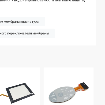
ования к водонепроницаемости или пылезащите)
 мм мембрана клавиатуры
кого переключателя мембраны