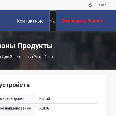
Russian
Контактные
Отправить Запрос
Данные
раны Продукты
а Для Электронных Устройств
устройств
роисхождения
Китай
ое наименование
ADMG