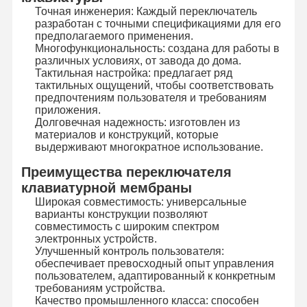
Точная инженерия: Каждый переключатель
Осветите переключатель контржурным светом мембраны
разработан с точными спецификациями для его
предполагаемого применения.
Переключатель мембраны кнопочной панели
Многофункциональность: создана для работы в
различных условиях, от завода до дома.
Тактильная настройка: предлагает ряд
Переключатель панели мембраны
тактильных ощущений, чтобы соответствовать
предпочтениям пользователя и требованиям
Графические перекрытия
приложения.
Долговечная надежность: изготовлен из
Схемы PET
материалов и конструкций, которые
выдерживают многократное использование.
Светопроводящая пленка
Преимущества переключателя
клавиатурной мембраны
Сборка металлического купола
Широкая совместимость: универсальные
варианты конструкции позволяют
PMMA линзы
совместимость с широким спектром
электронных устройств.
Улучшенный контроль пользователя:
обеспечивает превосходный опыт управления
пользователем, адаптированный к конкретным
требованиям устройства.
Качество промышленного класса: способен