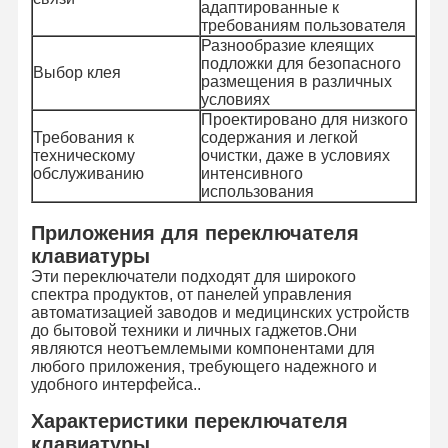
адаптированные к
требованиям пользователя
Разнообразие клеящих
Экскурсия
Контроль
Свяжитесь С
Новости
подложки для безопасного
Выбор клея
По Заводу
Качества
Нами
размещения в различных
условиях
Проектировано для низкого
Требования к
содержания и легкой
техническому
очистки, даже в условиях
обслуживанию
интенсивного
использования
Запросите
Цитату
Приложения для переключателя
клавиатуры
Изготовленный на заказ переключатель мембраны
Эти переключатели подходят для широкого
спектра продуктов, от панелей управления
Промышленный переключатель мембраны
автоматизацией заводов и медицинских устройств
до бытовой техники и личных гаджетов.Они
Гибкий переключатель мембраны
являются неотъемлемыми компонентами для
любого приложения, требующего надежного и
удобного интерфейса..
Переключатель мембраны PCB
Характеристики переключателя
Переключатель мембраны FPC
клавиатуры