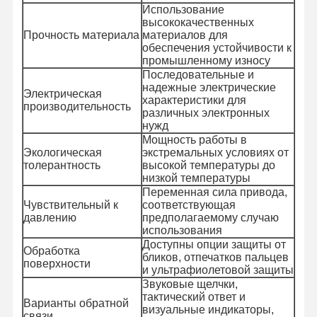
Использование
высококачественных
Прочность материала
материалов для
обеспечения устойчивости к
промышленному износу
Последовательные и
надежные электрические
Электрическая
характеристики для
производительность
различных электронных
нужд
Мощность работы в
Экологическая
экстремальных условиях от
толерантность
высокой температуры до
низкой температуры
Переменная сила привода,
Чувствительный к
соответствующая
давлению
предполагаемому случаю
использования
Доступны опции защиты от
Обработка
бликов, отпечатков пальцев
поверхности
и ультрафиолетовой защиты
Домой
Продукты
Видеозаписи
О Нас
Звуковые щелчки,
тактический ответ и
Варианты обратной
визуальные индикаторы,
связи