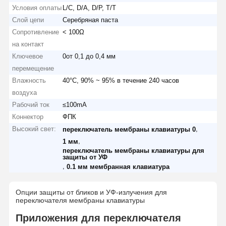
Условия оплаты
L/C, D/A, D/P, T/T
Слой цепи
Серебряная паста
Сопротивление
< 100Ω
на контакт
Ключевое
0от 0,1 до 0,4 мм
перемещение
Влажность
40°C, 90% ~ 95% в течение 240 часов
воздуха
Рабочий ток
≤100mA
Коннектор
ФПК
Высокий свет:
,
переключатель мембраны клавиатуры 0
,
1 мм
переключатель мембраны клавиатуры для
защиты от УФ
,
0.1 мм мембранная клавиатура
Опции защиты от бликов и УФ-излучения для
переключателя мембраны клавиатуры
Приложения для переключателя