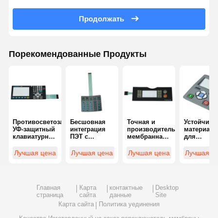
Продолжать
Порекомендованные Продукты
Противосветозащитный
Бесшовная
Точная и
Устойчивы
УФ-защитный
интеграция
производительная
материал
клавиатурный
ПЭТ с
мембранная
для
мембранный
различными
клавиатура
покрытия
переключатель
опциями
для
мембранн
Лучшая цена
Лучшая цена
Лучшая цена
Лучшая ц
0,1 мм до 0,4
соединителей
промышленных
переключа
мм
для
устройств
устойчивы
переключателя
управления
царапина
мембраны
Главная
Карта
контактные
Desktop
клавиатуры
страница
сайта
данные
Site
Карта сайта
Политика уединения