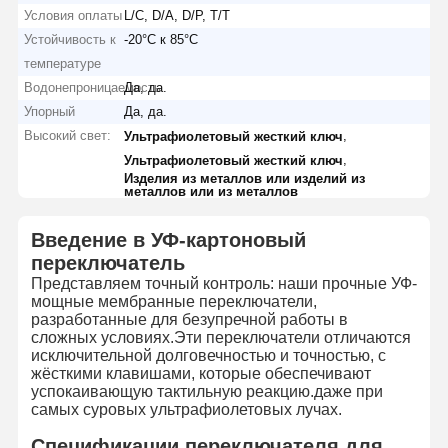
Условия оплаты
L/C, D/A, D/P, T/T
Устойчивость к
-20°C к 85°C
температуре
Водонепроницаемость
Да, да.
Упорный
Да, да.
Высокий свет:
,
Ультрафиолетовый жесткий ключ
,
Ультрафиолетовый жесткий ключ
Изделия из металлов или изделий из
металлов или из металлов
Введение в УФ-картоновый
переключатель
Представляем точный контроль: наши прочные УФ-
мощные мембранные переключатели,
разработанные для безупречной работы в
сложных условиях.Эти переключатели отличаются
исключительной долговечностью и точностью, с
жёсткими клавишами, которые обеспечивают
успокаивающую тактильную реакцию.даже при
самых суровых ультрафиолетовых лучах.
Спецификации переключателя для