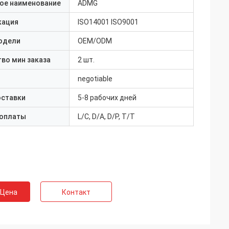
ое наименование
ADMG
кация
ISO14001 ISO9001
одели
OEM/ODM
во мин заказа
2 шт.
negotiable
оставки
5-8 рабочих дней
 оплаты
L/C, D/A, D/P, T/T
 Цена
Контакт