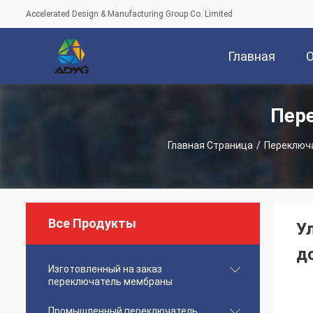
Accelerated Design & Manufacturing Group Co. Limited
Главная
Пер
Страница
Главная Страница
/
Переключ
Все Продукты
У
д
Изготовленный на заказ
переключатель мембраны
Промышленный переключатель