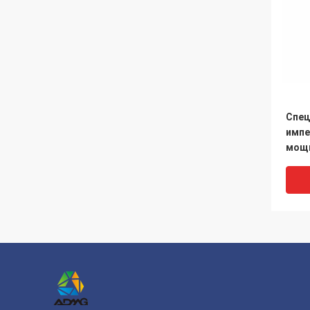
Спец
импе
мощн
FPC 
комп