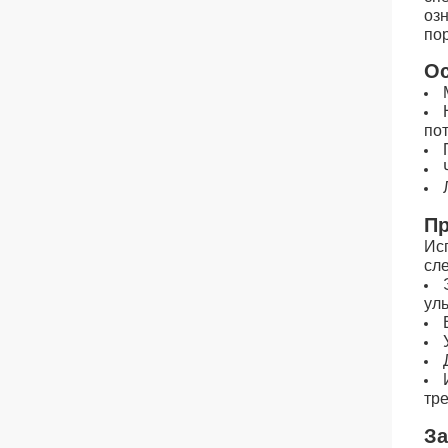
озн
по
Ос
по
Пр
Ис
сл
уль
тр
За