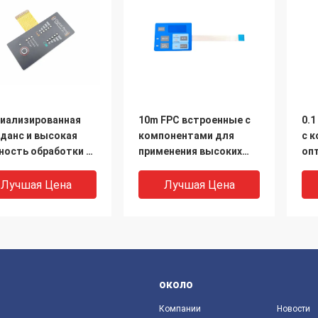
иализированная
10m FPC встроенные с
0.
данс и высокая
компонентами для
с 
ость обработки в
применения высоких
оп
встроенные с
напряжений
пр
онентами
Лучшая Цена
Лучшая Цена
около
Компании
Новости