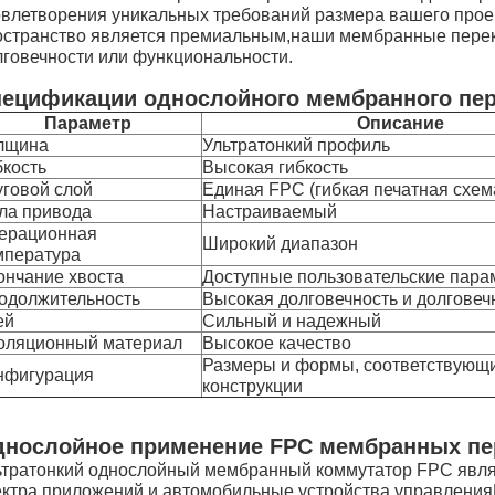
овлетворения уникальных требований размера вашего прое
остранство является премиальным,наши мембранные перек
лговечности или функциональности.
ецификации однослойного мембранного пе
Параметр
Описание
лщина
Ультратонкий профиль
бкость
Высокая гибкость
уговой слой
Единая FPC (гибкая печатная схем
ла привода
Настраиваемый
ерационная
Широкий диапазон
мпература
ончание хвоста
Доступные пользовательские пара
одолжительность
Высокая долговечность и долговеч
ей
Сильный и надежный
оляционный материал
Высокое качество
Размеры и формы, соответствующ
нфигурация
конструкции
нослойное применение FPC мембранных пе
ьтратонкий однослойный мембранный коммутатор FPC явл
ектра приложений.и автомобильные устройства управления