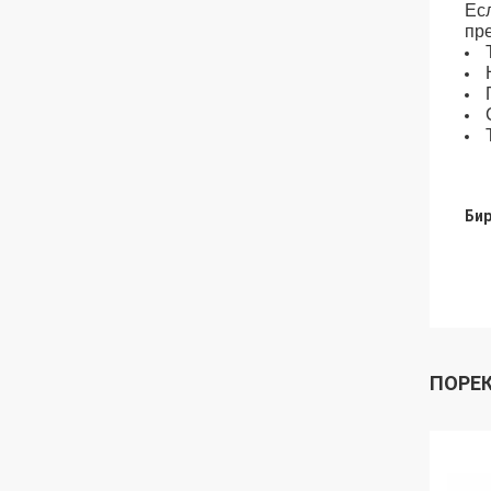
Ес
пр
Бир
ПОРЕ