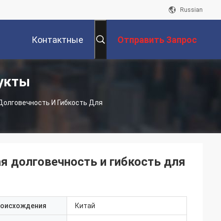
Russian
Контактные
Отправить Запрос
укты
Данные
олговечность И Гибкость Для
 долговечность и гибкость для
роисхождения
Китай