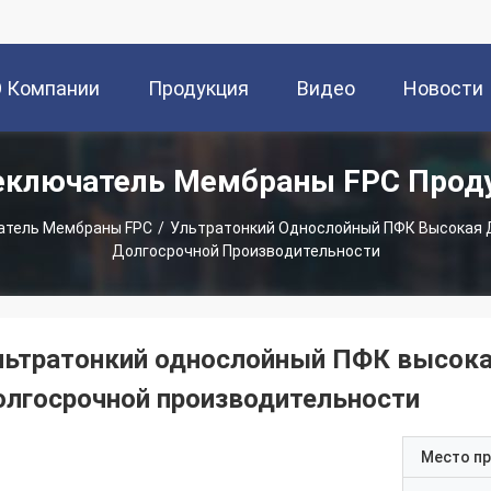
О Компании
Продукция
Видео
Новости
еключатель Мембраны FPC Прод
атель Мембраны FPC
/
Ультратонкий Однослойный ПФК Высокая Д
Долгосрочной Производительности
льтратонкий однослойный ПФК высокая
олгосрочной производительности
Место п