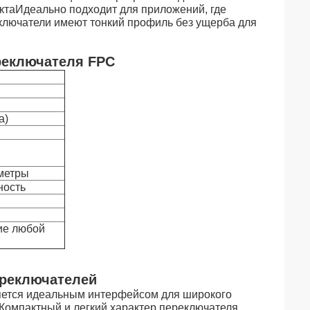
ктаИдеально подходит для приложений, где
лючатели имеют тонкий профиль без ущерба для
реключателя FPC
а)
метры
ность
ие любой
реключателей
яется идеальным интерфейсом для широкого
Компактный и легкий характер переключателя