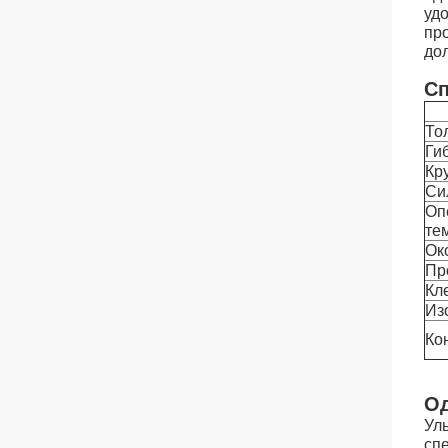
уд
пр
до
Сп
То
Ги
Кр
Си
Оп
те
Ок
Пр
Кл
Из
Ко
Од
Ул
сп