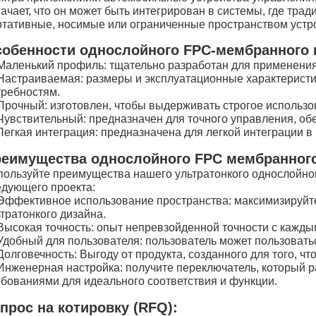
ачает, что он может быть интегрирован в системы, где трад
ртативные, носимые или ограниченные пространством устр
обенности однослойного FPC-мембранного
Маленький профиль: тщательно разработан для применения
Настраиваемая: размеры и эксплуатационные характеристи
требностям.
Прочный: изготовлен, чтобы выдерживать строгое использ
Чувствительный: предназначен для точного управления, о
Легкая интеграция: предназначена для легкой интеграции в
еимущества однослойного FPC мембранног
пользуйте преимущества нашего ультратонкого однослойно
едующего проекта:
Эффективное использование пространства: максимизируйт
тратонкого дизайна.
Высокая точность: опыт непревзойденной точности с кажды
Удобный для пользователя: пользователь может пользоват
Долговечность: Выгоду от продукта, созданного для того, 
Инженерная настройка: получите переключатель, который р
ебованиями для идеального соответствия и функции.
прос на котировку (RFQ):