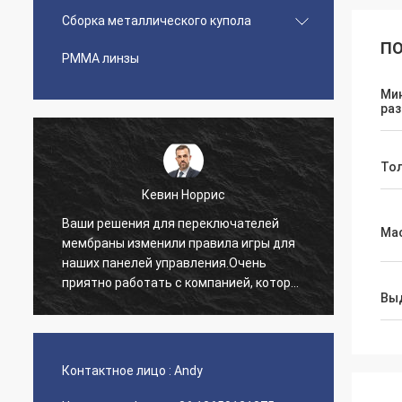
Сборка металлического купола
ПО
PMMA линзы
Ми
раз
То
Кевин Норрис
Ваши решения для переключателей
Я про
Мас
мембраны изменили правила игры для
благо
наших панелей управления.Очень
обслу
приятно работать с компанией, которая
предо
Вы
понимает наши потребности..
нетер
нашег
Контактное лицо :
Andy