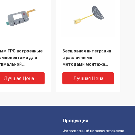
1 мм FPC встроенные
Бесшовная интеграция
компонентами для
с различными
тимальной
методами монтажа
оизводительности
FPC встроенные с
компонентами
Лучшая Цена
Лучшая Цена
Продукция
Изготовленный на заказ переключатель 