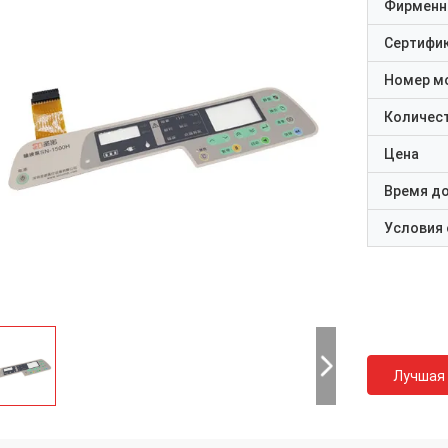
Фирменн
Сертифи
Номер м
Количест
Цена
Время д
Условия
Лучшая