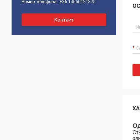
Номер телефона :
+86 13650121375
ОС
Контакт
ХА
Од
От
од