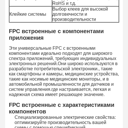
RoHS и т.д.
Выбор клеев для высокой
Клейкие системы
долговечности и
Экскурсия
Контроль
Свяжитесь С
Новости
производительности
По Заводу
Качества
Нами
FPC встроенные с компонентами
приложения
Эти универсальные FPC с встроенными
компонентами идеально подходят для широкого
Запросите
спектра приложений, требующих индивидуальных
Цитату
электронных решений.Они широко используются в
разработке потребительской электроники., такие
как смартфоны и камеры, медицинские устройства,
Изготовленный на заказ переключатель мембраны
такие как носимые медицинские мониторы, и в
автомобильной промышленности для датчиков и
Промышленный переключатель мембраны
систем управления.где настраивается, легкая и
надежная схема имеет решающее значение.
Гибкий переключатель мембраны
FPC встроенные с характеристиками
компонентов
Переключатель мембраны PCB
Специализированные электрические свойства:
оптимизируйте производительность вашей
Переключатель мембраны FPC
схемы с помощью спецификаций,