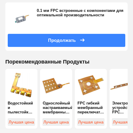
0.1 мм FPC встроенные с компонентами для
оптимальной производительности
Продолжать
Порекомендованные Продукты
Водостойкий
Однослойный
FPC гибкий
Электрон
и
настраиваемый
мембранный
устройств
пылестойкий
мембранный
переключатель
FPC
мембранный
переключатель
для
мембранн
переключатель
FPC для
нескольких
переключа
Лучшая цена
Лучшая цена
Лучшая цена
Лучшая ц
FPC для
приложений
приложений
сочетающ
промышленной
пользовательского
гибкость и