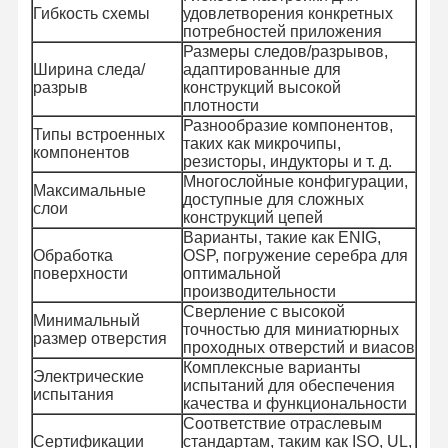
Гибкость схемы
удовлетворения конкретных
потребностей приложения
Размеры следов/разрывов,
Ширина следа/
адаптированные для
разрыв
конструкций высокой
плотности
Разнообразие компонентов,
Типы встроенных
таких как микрочипы,
компонентов
резисторы, индукторы и т. д.
Многослойные конфигурации,
Максимальные
доступные для сложных
слои
конструкций цепей
Варианты, такие как ENIG,
Обработка
OSP, погружение серебра для
поверхности
оптимальной
производительности
Сверление с высокой
Минимальный
точностью для миниатюрных
размер отверстия
проходных отверстий и виасов
Комплексные варианты
Электрические
испытаний для обеспечения
Домой
Продукты
Видеозаписи
О Нас
испытания
качества и функциональности
Соответствие отраслевым
Сертификации
стандартам, таким как ISO, UL,