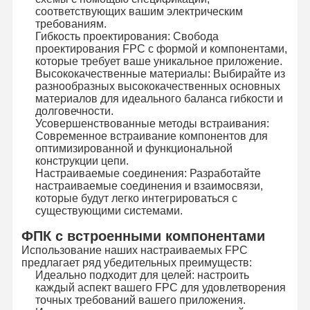
соответствующих вашим электрическим
Осветите переключатель контржурным светом мембраны
требованиям.
Гибкость проектирования: Свобода
Переключатель мембраны кнопочной панели
проектирования FPC с формой и компонентами,
которые требует ваше уникальное приложение.
Высококачественные материалы: Выбирайте из
Переключатель панели мембраны
разнообразных высококачественных основных
материалов для идеального баланса гибкости и
Графические перекрытия
долговечности.
Усовершенствованные методы встраивания:
Схемы PET
Современное встраивание компонентов для
оптимизированной и функциональной
конструкции цепи.
Светопроводящая пленка
Настраиваемые соединения: Разработайте
настраиваемые соединения и взаимосвязи,
Сборка металлического купола
которые будут легко интегрироваться с
существующими системами.
PMMA линзы
ФПК с встроенными компонентами
Использование наших настраиваемых FPC
предлагает ряд убедительных преимуществ:
Идеально подходит для целей: настроить
каждый аспект вашего FPC для удовлетворения
точных требований вашего приложения.