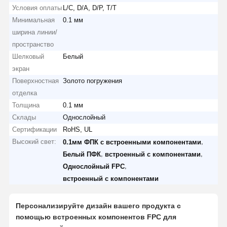
Условия оплаты
L/C, D/A, D/P, T/T
Минимальная
0.1 мм
ширина линии/
пространство
Шелковый
Белый
экран
Поверхностная
Золото погружения
отделка
Толщина
0.1 мм
Склады
Однослойный
Сертификации
RoHS, UL
Высокий свет:
,
0.1мм ФПК с встроенными компонентами
,
,
Белый ПФК
встроенный с компонентами
,
Однослойный FPC
встроенный с компонентами
Персонализируйте дизайн вашего продукта с
помощью встроенных компонентов FPC для