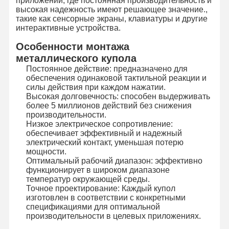
приложений, где постоянная производительность и
высокая надежность имеют решающее значение.,
такие как сенсорные экраны, клавиатуры и другие
интерактивные устройства.
Экскурсия
Контроль
Свяжитесь С
Новости
По Заводу
Качества
Нами
Особенности монтажа
металлического купола
Постоянное действие: предназначено для
обеспечения одинаковой тактильной реакции и
силы действия при каждом нажатии.
Высокая долговечность: способен выдерживать
Запросите
более 5 миллионов действий без снижения
Цитату
производительности.
Низкое электрическое сопротивление:
обеспечивает эффективный и надежный
Изготовленный на заказ переключатель мембраны
электрический контакт, уменьшая потерю
мощности.
Промышленный переключатель мембраны
Оптимальный рабочий диапазон: эффективно
функционирует в широком диапазоне
Гибкий переключатель мембраны
температур окружающей среды.
Точное проектирование: Каждый купол
изготовлен в соответствии с конкретными
Переключатель мембраны PCB
спецификациями для оптимальной
производительности в целевых приложениях.
Переключатель мембраны FPC