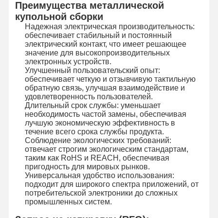
Преимущества металлической
Осветите переключатель контржурным светом мембраны
купольной сборки
Надежная электрическая производительность:
Переключатель мембраны кнопочной панели
обеспечивает стабильный и постоянный
электрический контакт, что имеет решающее
Переключатель панели мембраны
значение для высокопроизводительных
электронных устройств.
Улучшенный пользовательский опыт:
Графические перекрытия
обеспечивает четкую и отзывчивую тактильную
обратную связь, улучшая взаимодействие и
Схемы PET
удовлетворенность пользователей.
Длительный срок службы: уменьшает
Светопроводящая пленка
необходимость частой замены, обеспечивая
лучшую экономическую эффективность в
течение всего срока службы продукта.
Сборка металлического купола
Соблюдение экологических требований:
отвечает строгим экологическим стандартам,
PMMA линзы
таким как RoHS и REACH, обеспечивая
пригодность для мировых рынков.
Универсальная удобство использования:
подходит для широкого спектра приложений, от
потребительской электроники до сложных
промышленных систем.