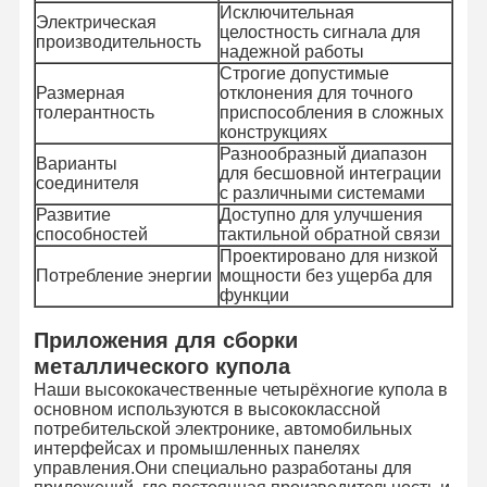
Исключительная
Электрическая
целостность сигнала для
производительность
надежной работы
Строгие допустимые
Размерная
отклонения для точного
толерантность
приспособления в сложных
конструкциях
Разнообразный диапазон
Варианты
для бесшовной интеграции
соединителя
с различными системами
Развитие
Доступно для улучшения
способностей
тактильной обратной связи
Проектировано для низкой
Потребление энергии
мощности без ущерба для
функции
Приложения для сборки
металлического купола
Наши высококачественные четырёхногие купола в
основном используются в высококлассной
Домой
Продукты
Видеозаписи
О Нас
потребительской электронике, автомобильных
интерфейсах и промышленных панелях
управления.Они специально разработаны для