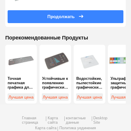
Продолжать
Порекомендованные Продукты
Точная
Устойчивые к
Водостойкие,
Ультрафио
печатная
появлению
пылестойкие
защитные
графика для
графические
графические
графическ
повышенного
накладки для
перекрытия,
перекрыти
пользовательского
высококонтактной
устойчивые к
сохраняют
Лучшая цена
Лучшая цена
Лучшая цена
Лучшая ц
опыта
среды
царапинам
цветную
целостнос
в солнечн
среде
Главная
Карта
контактные
Desktop
страница
сайта
данные
Site
Карта сайта
Политика уединения