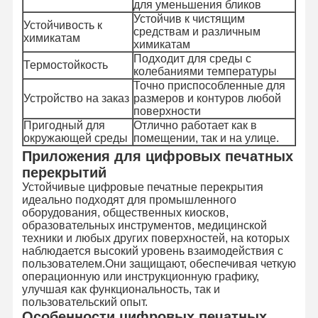
для уменьшения бликов
Устойчив к чистящим
Устойчивость к
средствам и различным
химикатам
химикатам
Подходит для среды с
Термостойкость
колебаниями температуры
Точно приспособленные для
Устройство на заказ
размеров и контуров любой
поверхности
Пригодный для
Отлично работает как в
окружающей среды
помещении, так и на улице.
Приложения для цифровых печатных
перекрытий
Устойчивые цифровые печатные перекрытия
идеально подходят для промышленного
оборудования, общественных киосков,
образовательных инструментов, медицинской
техники и любых других поверхностей, на которых
наблюдается высокий уровень взаимодействия с
пользователем.Они защищают, обеспечивая четкую
Домой
Продукты
Видеозаписи
О Нас
операционную или инструкционную графику,
улучшая как функциональность, так и
пользовательский опыт.
Особенности цифровых печатных