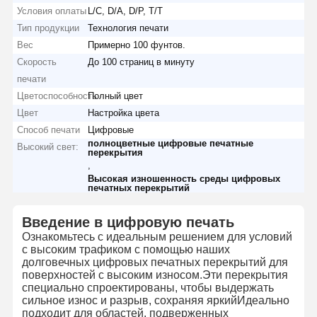
Условия оплаты
L/C, D/A, D/P, T/T
Тип продукции
Технология печати
Вес
Примерно 100 фунтов.
Скорость
До 100 страниц в минуту
печати
Цветоспособность
Полный цвет
Цвет
Настройка цвета
Способ печати
Цифровые
полноцветные цифровые печатные
Высокий свет:
перекрытия
,
Высокая изношенность среды цифровых
печатных перекрытий
Введение в цифровую печать
Ознакомьтесь с идеальным решением для условий
с высоким трафиком с помощью наших
долговечных цифровых печатных перекрытий для
поверхностей с высоким износом.Эти перекрытия
специально спроектированы, чтобы выдержать
сильное износ и разрыв, сохраняя яркийИдеально
подходит для областей, подверженных