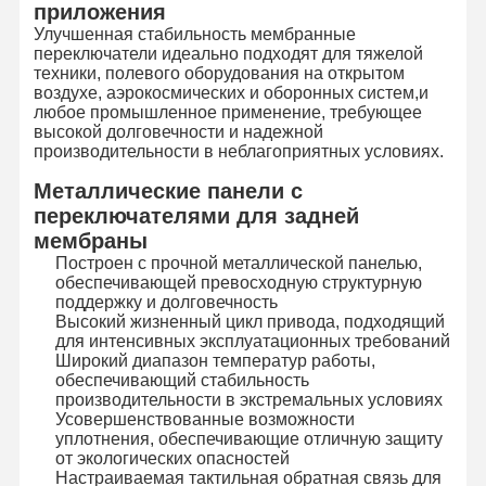
приложения
Улучшенная стабильность мембранные
переключатели идеально подходят для тяжелой
Экскурсия
Контроль
Свяжитесь С
Новости
техники, полевого оборудования на открытом
По Заводу
Качества
Нами
воздухе, аэрокосмических и оборонных систем,и
любое промышленное применение, требующее
высокой долговечности и надежной
производительности в неблагоприятных условиях.
Металлические панели с
Запросите
переключателями для задней
Цитату
мембраны
Построен с прочной металлической панелью,
обеспечивающей превосходную структурную
Изготовленный на заказ переключатель мембраны
поддержку и долговечность
Высокий жизненный цикл привода, подходящий
Промышленный переключатель мембраны
для интенсивных эксплуатационных требований
Широкий диапазон температур работы,
Гибкий переключатель мембраны
обеспечивающий стабильность
производительности в экстремальных условиях
Усовершенствованные возможности
Переключатель мембраны PCB
уплотнения, обеспечивающие отличную защиту
от экологических опасностей
Переключатель мембраны FPC
Настраиваемая тактильная обратная связь для