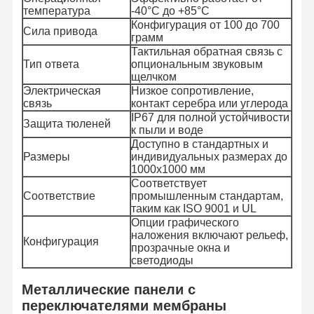
температура
-40°C до +85°C
Конфигурация от 100 до 700
Сила привода
грамм
Тактильная обратная связь с
Тип ответа
опциональным звуковым
щелчком
Электрическая
Низкое сопротивление,
связь
контакт серебра или углерода
IP67 для полной устойчивости
Защита тюленей
к пыли и воде
Доступно в стандартных и
Размеры
индивидуальных размерах до
1000x1000 мм
Соответствует
Соответствие
промышленным стандартам,
таким как ISO 9001 и UL
Опции графического
наложения включают рельеф,
Конфигурация
прозрачные окна и
светодиоды
Домой
Продукты
Видеозаписи
О Нас
Металлические панели с
переключателями мембраны