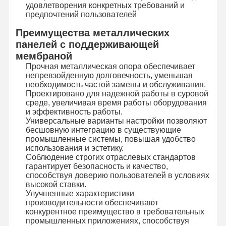
удовлетворения конкретных требований и
Осветите переключатель контржурным светом мембраны
предпочтений пользователей
Преимущества металлических
Переключатель мембраны кнопочной панели
панелей с поддерживающей
Переключатель панели мембраны
мембраной
Прочная металлическая опора обеспечивает
непревзойденную долговечность, уменьшая
Графические перекрытия
необходимость частой замены и обслуживания.
Проектировано для надежной работы в суровой
Схемы PET
среде, увеличивая время работы оборудования
и эффективность работы.
Светопроводящая пленка
Универсальные варианты настройки позволяют
бесшовную интеграцию в существующие
промышленные системы, повышая удобство
Сборка металлического купола
использования и эстетику.
Соблюдение строгих отраслевых стандартов
PMMA линзы
гарантирует безопасность и качество,
способствуя доверию пользователей в условиях
высокой ставки.
Улучшенные характеристики
производительности обеспечивают
конкурентное преимущество в требовательных
промышленных приложениях, способствуя