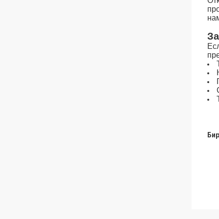
От
пр
на
За
Ес
пр
Бир