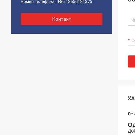
Номер телефона :
+86 13650121375
Контакт
ХА
От
Од
До