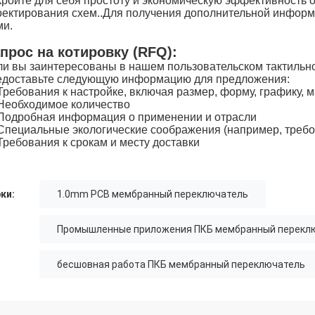
кройте для себя простоту и экономическую эффективность 
оектирования схем..Для получения дополнительной информа
ми.
прос на котировку (RFQ):
ли вы заинтересованы в нашем пользовательском тактильн
едоставьте следующую информацию для предложения:
Требования к настройке, включая размер, форму, графику, м
Необходимое количество
Подробная информация о применении и отрасли
Специальные экологические соображения (например, треб
Требования к срокам и месту доставки
ки:
1.0mm PCB мембранный переключатель
Промышленные приложения ПКБ мембранный перекл
бесшовная работа ПКБ мембранный переключатель