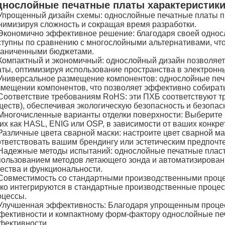
нослойные печатные платы характеристики
Упрощенный дизайн схемы: однослойные печатные платы п
нимизируя сложность и сокращая время разработки.
Экономично эффективное решение: благодаря своей односл
ступны по сравнению с многослойными альтернативами, что
раниченными бюджетами.
Компактный и экономичный: однослойный дизайн позволяет 
аты, оптимизируя использование пространства в электронны
Универсальное размещение компонентов: однослойные печа
змещении компонентов, что позволяет эффективно собирать
Соответствие требованиям RoHS: эти ПХБ соответствуют 
ществ), обеспечивая экологическую безопасность и безопас
Многочисленные варианты отделки поверхности: Выберите 
ких как HASL, ENIG или OSP, в зависимости от ваших конкр
Различные цвета сварной маски: настроите цвет сварной ма
ответствовать вашим брендингу или эстетическим предпочт
Надежные методы испытаний: однослойные печатные пласт
пользованием методов летающего зонда и автоматизированн
чества и функциональности.
Совместимость со стандартными производственными проце
гко интегрируются в стандартные производственные проце
оцессы.
Улучшенная эффективность: Благодаря упрощенным процес
фективности и компактному форм-фактору однослойные пе
фективности.