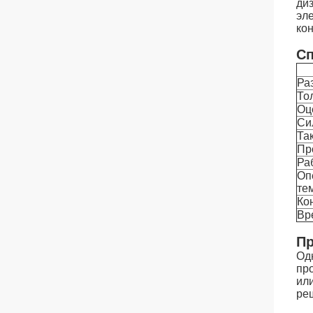
ди
эл
ко
Сп
Ра
То
Оц
Си
Та
Пр
Ра
Оп
те
Ко
Вр
Пр
Од
пр
ил
ре