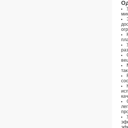
Од
ми
до
ог
пл
ра
ве
та
со
ис
ка
ле
пр
эф
эф