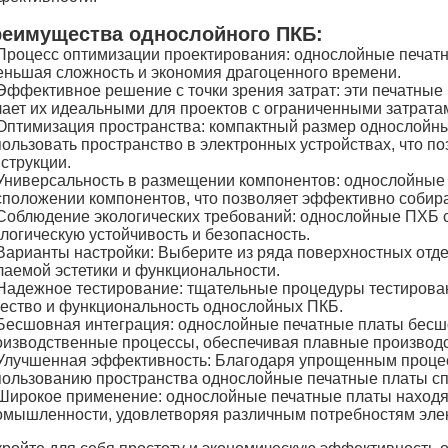
еимущества однослойного ПКБ:
Процесс оптимизации проектирования: однослойные печат
еньшая сложность и экономия драгоценного времени.
Эффективное решение с точки зрения затрат: эти печатные
лает их идеальными для проектов с ограниченными затрата
Оптимизация пространства: компактный размер однослойны
пользовать пространство в электронных устройствах, что 
струкции.
Универсальность в размещении компонентов: однослойные 
сположении компонентов, что позволяет эффективно собира
Соблюдение экологических требований: однослойные ПХБ 
логическую устойчивость и безопасность.
Варианты настройки: Выберите из ряда поверхностных отде
лаемой эстетики и функциональности.
Надежное тестирование: тщательные процедуры тестирован
чество и функциональность однослойных ПКБ.
Бесшовная интеграция: однослойные печатные платы бесш
оизводственные процессы, обеспечивая плавные производ
Улучшенная эффективность: Благодаря упрощенным проце
пользованию пространства однослойные печатные платы с
Широкое применение: однослойные печатные платы находя
омышленности, удовлетворяя различным потребностям элек