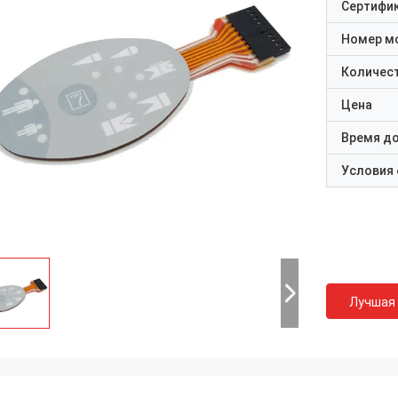
Сертифи
Номер м
Количест
Цена
Время д
Условия
Лучшая