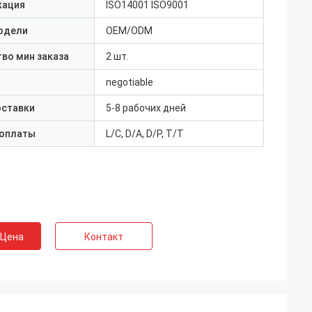
кация
ISO14001 ISO9001
одели
OEM/ODM
во мин заказа
2 шт.
negotiable
оставки
5-8 рабочих дней
 оплаты
L/C, D/A, D/P, T/T
 Цена
Контакт