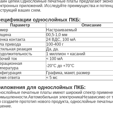
зайн цепей.Однослойные печатные платы предлагают экон
ектронных приложений. Исследуйте преимущества и потенц
нструкций ваших схем.
ецификации однослойных ПКБ:
Параметр
Описание
змер
Настраиваемый
лщина
00,5-1,0 мм
енка контакта
24 ВДС, 100 мА
ла привода
100-400 г
ктильная реакция
Да, да.
одолжительность
1 миллион + касаний
бочий ток
< 100 мА
ерационная
-20°C до +70°C
мпература
нфигурация
Графика, макет, размер
емя ответа
< 5 мс
иложения для однослойных ПКБ:
нослойные печатные платы имеют широкий спектр примене
омышленности.Автомобильная электроникаНезависимо от то
и создаете прототип нового продукта, однослойные печатн
шение.