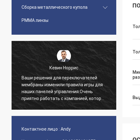
ПО
Сборка металлического купола
PMMA линзы
То
То
Кевин Норрис
Ми
раз
Ваши решения для переключателей
Я про
мембраны изменили правила игры для
благо
наших панелей управления.Очень
обслу
Вы
приятно работать с компанией, которая
предо
понимает наши потребности..
нетер
нашег
Контактное лицо :
Andy
ОС