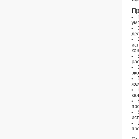
Пр
ум
де
ис
кон
ра
эко
же
ка
пр
ис
пр