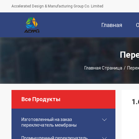
Accelerated Design & Manufacturing Group Co. Limited
Главная
Страница
Пер
Главная Страница
/
Пере
Все Продукты
1
Изготовленный на заказ
переключатель мембраны
Промышленный переключатель