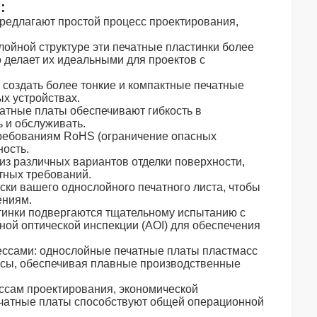
:
редлагают простой процесс проектирования,
ойной структуре эти печатные пластинки более
 делает их идеальными для проектов с
создать более тонкие и компактные печатные
х устройствах.
тные платы обеспечивают гибкость в
 и обслуживать.
требованиям RoHS (ограничение опасных
ность.
из различных вариантов отделки поверхности,
етных требований.
ски вашего однослойного печатного листа, чтобы
ениям.
инки подвергаются тщательному испытанию с
ой оптической инспекции (AOI) для обеспечения
ссами: однослойные печатные платы пластмасс
ссы, обеспечивая плавные производственные
сам проектирования, экономической
чатные платы способствуют общей операционной