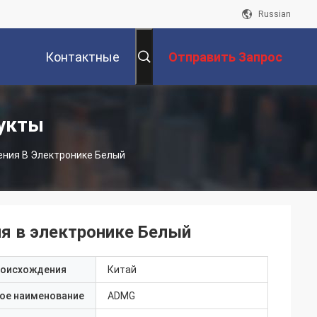
Russian
Контактные
Отправить Запрос
Данные
укты
ения В Электронике Белый
я в электронике Белый
роисхождения
Китай
ое наименование
ADMG