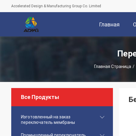
Accelerated Design & Manufacturing Group Co. Limited
Главная
Страница
Пер
Главная Страница
/
Все Продукты
Б
Изготовленный на заказ
переключатель мембраны
Промышленный переключатель