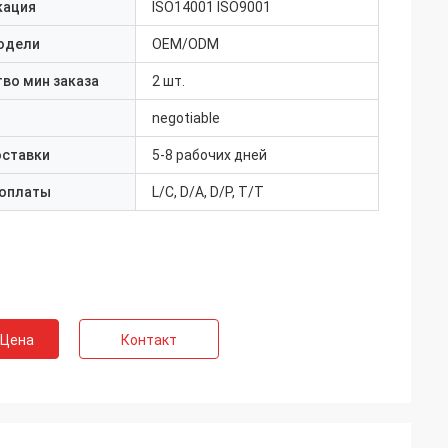
кация
ISO14001 ISO9001
одели
OEM/ODM
во мин заказа
2 шт.
negotiable
оставки
5-8 рабочих дней
 оплаты
L/C, D/A, D/P, T/T
 Цена
Контакт