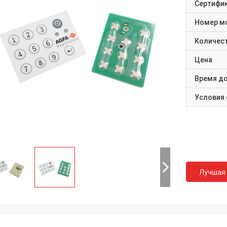
Сертифи
Номер м
Количест
Цена
Время д
Условия
Лучшая