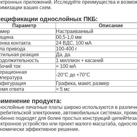
ектронных приложений. Исследуйте преимущества и возмож
тимизации ваших схем.
ецификации однослойных ПКБ:
Параметр
Описание
змер
Настраиваемый
лщина
00,5-1,0 мм
енка контакта
24 ВДС, 100 мА
ла привода
100-400 г
ктильная реакция
Да, да.
одолжительность
1 миллион + касаний
бочий ток
< 100 мА
ерационная
-20°C до +70°C
мпература
нфигурация
Графика, макет, размер
емя ответа
< 5 мс
именение продукта:
нослойные печатные платы широко используются в различн
требительской электронике, автомобильных системах, про
обенно подходят для более простых конструкций цепейНеза
ектронное устройство или проект малого масштаба, односл
ономически эффективное решение.