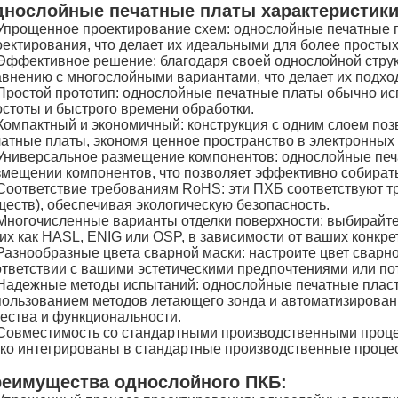
нослойные печатные платы характеристики
Упрощенное проектирование схем: однослойные печатные 
оектирования, что делает их идеальными для более простых
Эффективное решение: благодаря своей однослойной струк
авнению с многослойными вариантами, что делает их подх
Простой прототип: однослойные печатные платы обычно исп
остоты и быстрого времени обработки.
Компактный и экономичный: конструкция с одним слоем поз
чатные платы, экономя ценное пространство в электронных 
Универсальное размещение компонентов: однослойные печа
змещении компонентов, что позволяет эффективно собирать
Соответствие требованиям RoHS: эти ПХБ соответствуют 
ществ), обеспечивая экологическую безопасность.
Многочисленные варианты отделки поверхности: выбирайте 
ких как HASL, ENIG или OSP, в зависимости от ваших конкр
Разнообразные цвета сварной маски: настроите цвет сварно
ответствии с вашими эстетическими предпочтениями или по
Надежные методы испытаний: однослойные печатные пласт
пользованием методов летающего зонда и автоматизированн
чества и функциональности.
Совместимость со стандартными производственными проце
гко интегрированы в стандартные производственные проце
еимущества однослойного ПКБ: