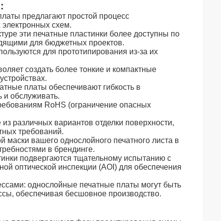
:
платы предлагают простой процесс
 электронных схем.
туре эти печатные пластинки более доступны по
одящими для бюджетных проектов.
ользуются для прототипирования из-за их
воляет создать более тонкие и компактные
устройствах.
тные платы обеспечивают гибкость в
 и обслуживать.
требованиям RoHS (ограничение опасных
из различных вариантов отделки поверхности,
етных требований.
й маски вашего однослойного печатного листа в
требностями в брендинге.
инки подвергаются тщательному испытанию с
ой оптической инспекции (AOI) для обеспечения
ссами: однослойные печатные платы могут быть
ссы, обеспечивая бесшовное производство.