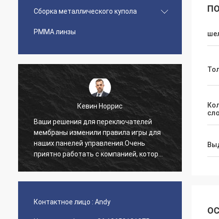
ПО
Сборка металлического купола
PMMA линзы
ше
То
Ко
Кевин Норрис
сл
Ваши решения для переключателей
Я про
мембраны изменили правила игры для
благо
наших панелей управления.Очень
обслу
Вы
приятно работать с компанией, которая
предо
понимает наши потребности..
нетер
нашег
Контактное лицо :
Andy
ОС