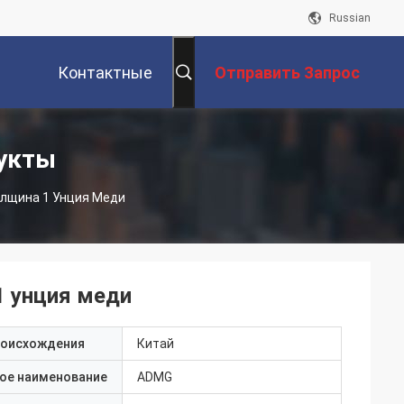
Russian
Контактные
Отправить Запрос
Данные
укты
олщина 1 Унция Меди
1 унция меди
роисхождения
Китай
ое наименование
ADMG