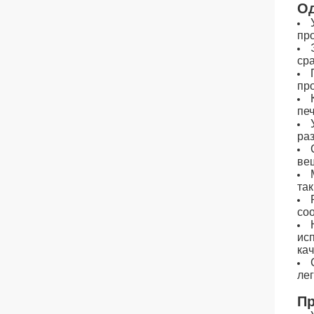
Од
пр
ср
пр
пе
ра
ве
та
со
ис
ка
ле
Пр