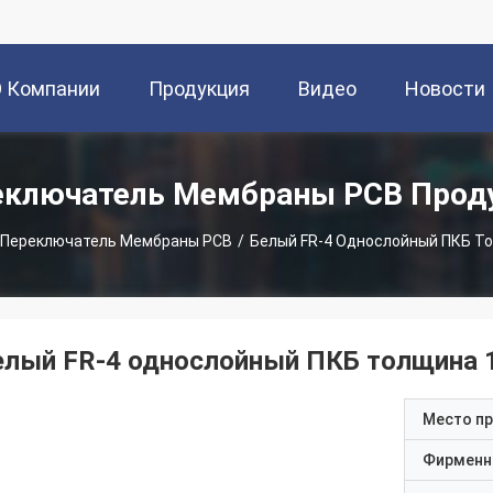
О Компании
Продукция
Видео
Новости
еключатель Мембраны PCB Прод
Переключатель Мембраны PCB
/
Белый FR-4 Однослойный ПКБ Т
елый FR-4 однослойный ПКБ толщина 
Место п
Фирменн