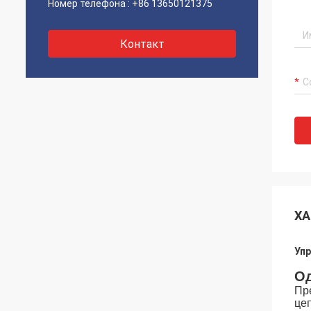
Номер телефона :
+86 13650121375
Контакт
ХА
Упр
Од
Пр
це