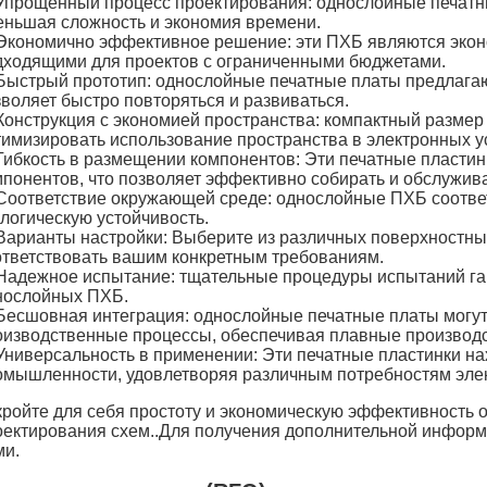
Упрощенный процесс проектирования: однослойные печатн
еньшая сложность и экономия времени.
Экономично эффективное решение: эти ПХБ являются экон
дходящими для проектов с ограниченными бюджетами.
Быстрый прототип: однослойные печатные платы предлагаю
зволяет быстро повторяться и развиваться.
Конструкция с экономией пространства: компактный размер
тимизировать использование пространства в электронных у
Гибкость в размещении компонентов: Эти печатные пластин
мпонентов, что позволяет эффективно собирать и обслужива
Соответствие окружающей среде: однослойные ПХБ соотве
логическую устойчивость.
Варианты настройки: Выберите из различных поверхностных
ответствовать вашим конкретным требованиям.
Надежное испытание: тщательные процедуры испытаний га
нослойных ПХБ.
Бесшовная интеграция: однослойные печатные платы могут
оизводственные процессы, обеспечивая плавные производ
Универсальность в применении: Эти печатные пластинки н
омышленности, удовлетворяя различным потребностям элек
кройте для себя простоту и экономическую эффективность 
оектирования схем..Для получения дополнительной информа
ми.