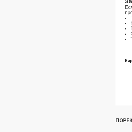
За
Ес
пр
Бир
ПОРЕ