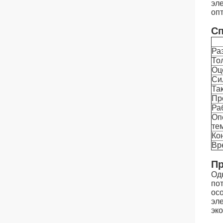
эл
оп
Сп
Ра
То
Оц
Си
Та
Пр
Ра
Оп
те
Ко
Вр
Пр
Од
по
ос
эл
эк