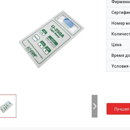
Фирменн
Сертифи
Номер м
Количест
Цена
Время д
Условия
Лучшая