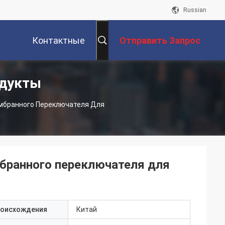
Russian
Контактные
Отправить Запрос
одукты
Данные
мбранного Переключателя Для
бранного переключателя для
роисхождения
Китай