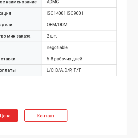
ое наименование
ADMG
кация
ISO14001 ISO9001
одели
OEM/ODM
во мин заказа
2 шт.
negotiable
оставки
5-8 рабочих дней
 оплаты
L/C, D/A, D/P, T/T
 Цена
Контакт