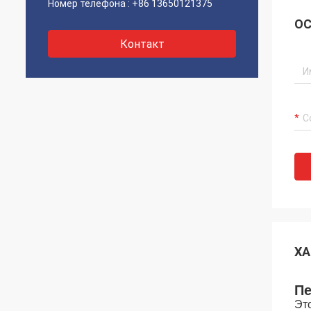
Номер телефона :
+86 13650121375
ОС
Контакт
ХА
Пе
Эт