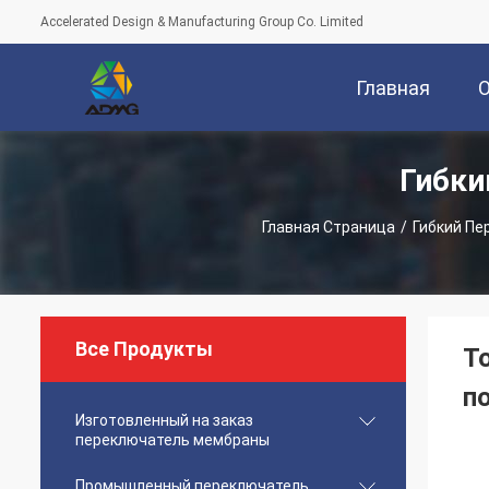
Accelerated Design & Manufacturing Group Co. Limited
Главная
Гибки
Страница
Главная Страница
/
Гибкий П
Все Продукты
Т
п
Изготовленный на заказ
переключатель мембраны
Промышленный переключатель