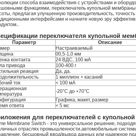
волюции способа взаимодействия с устройствами и оборуд
сшовными функциями, переключатель купольной мембраны
соты, предлагая улучшенную производительность, точность
адиционными интерфейсами и начните новую эру эффективн
дуктом..
ецификации переключателя купольной мем
Параметр
Описание
змер
Настраиваемый
лщина
00,5-1,0 мм
енка контакта
24 ВДС, 100 мА
ла привода
100-400 г
ктильная реакция
Да, да.
одолжительность
1 миллион + касаний
бочий ток
< 100 мА
ерационная
-20°C до +70°C
мпература
нфигурация
Графика, макет, размер
емя ответа
< 5 мс
иложения для переключателей с купольной
me Membrane Switch - это универсальное решение, подходя
зличных отраслях промышленности.автомобильные системыН
равление, бесшовный ввод/вывод данных или надежное по