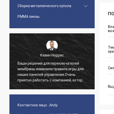
Сборка металлического купола
ПО
PMMA линзы
Вл
воз
Те
хра
Кевин Норрис
Ваши решения для переключателей
Я про
Сил
мембраны изменили правила игры для
благо
наших панелей управления.Очень
обслу
приятно работать с компанией, которая
предо
понимает наши потребности..
нетер
Вы
нашег
Контактное лицо :
Andy