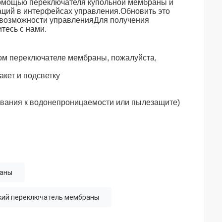
помощью переключателя купольной мембраны и
ваций в интерфейсах управления.Обновить это
 возможности управленияДля получения
тесь с нами.
ом переключателе мембраны, пожалуйста,
акет и подсветку
ования к водонепроницаемости или пылезащите)
раны
кий переключатель мембраны