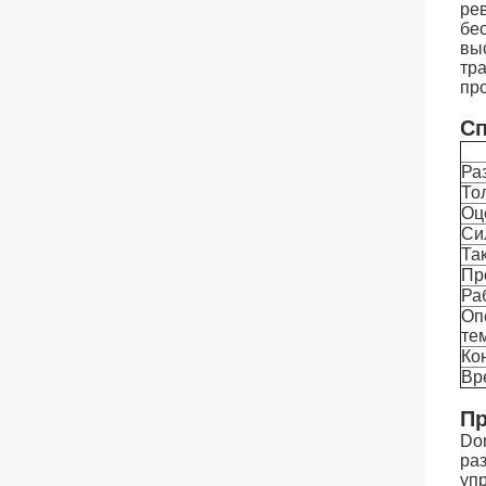
ре
бе
вы
тр
про
Сп
Ра
То
Оц
Си
Та
Пр
Ра
Оп
те
Ко
Вр
Пр
Do
ра
уп