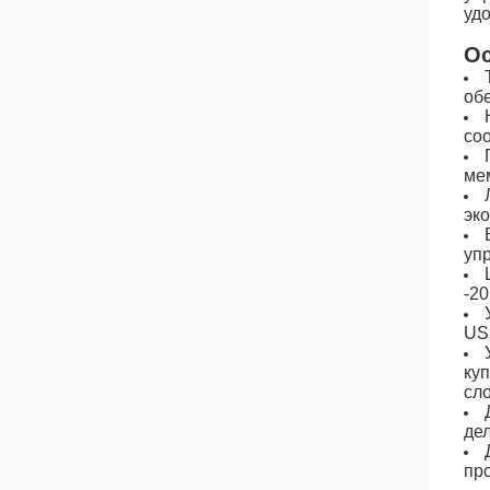
уд
Ос
об
со
ме
эк
уп
-2
US
ку
сл
де
пр