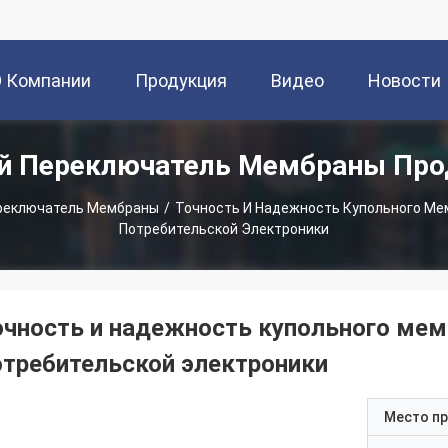
О Компании
Продукция
Видео
Новости
й Переключатель Мембраны Пр
ереключатель Мембраны
/
Точность И Надежность Купольного Ме
Потребительской Электроники
очность и надежность купольного мем
отребительской электроники
Место п