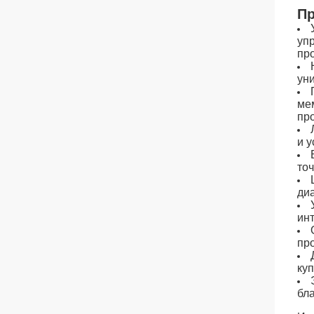
Пр
уп
пр
ун
ме
пр
и у
то
диа
ин
пр
ку
бл