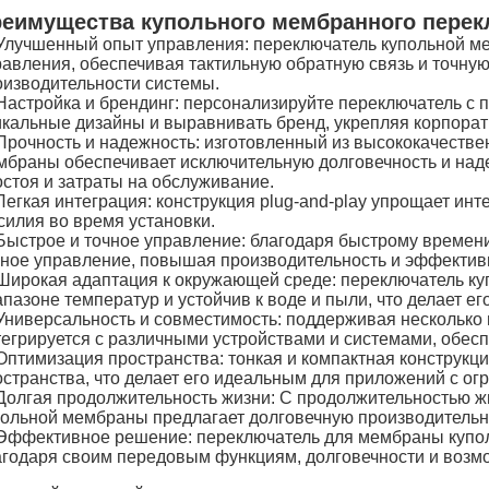
еимущества купольного мембранного перек
Улучшенный опыт управления: переключатель купольной м
равления, обеспечивая тактильную обратную связь и точную
оизводительности системы.
Настройка и брендинг: персонализируйте переключатель с 
икальные дизайны и выравнивать бренд, укрепляя корпорат
Прочность и надежность: изготовленный из высококачеств
мбраны обеспечивает исключительную долговечность и над
остоя и затраты на обслуживание.
Легкая интеграция: конструкция plug-and-play упрощает и
силия во время установки.
Быстрое и точное управление: благодаря быстрому времени
чное управление, повышая производительность и эффектив
Широкая адаптация к окружающей среде: переключатель к
пазоне температур и устойчив к воде и пыли, что делает е
Универсальность и совместимость: поддерживая несколько 
тегрируется с различными устройствами и системами, обесп
Оптимизация пространства: тонкая и компактная конструкц
остранства, что делает его идеальным для приложений с о
Долгая продолжительность жизни: С продолжительностью ж
польной мембраны предлагает долговечную производительно
Эффективное решение: переключатель для мембраны купол
агодаря своим передовым функциям, долговечности и возм