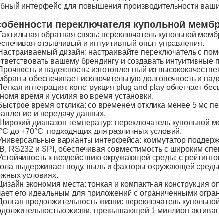
обный интерфейс для повышения производительности ваших
обенности переключателя купольной мемб
Тактильная обратная связь: переключатель купольной мемб
еспечивая отзывчивый и интуитивный опыт управления.
Настраиваемый дизайн: настраивайте переключатель с пом
ответствовать вашему брендингу и создавать интуитивные 
Прочность и надежность: изготовленный из высококачеств
мбраны обеспечивает исключительную долговечность и над
Легкая интеграция: конструкция plug-and-play облегчает 
ономя время и усилия во время установки.
Быстрое время отклика: со временем отклика менее 5 мс п
равление и передачу данных.
Широкий диапазон температур: переключатель купольной м
0°C до +70°C, подходящих для различных условий.
Универсальные варианты интерфейса: коммутатор поддержи
B, RS232 и SPI, обеспечивая совместимость с широким спек
Устойчивость к воздействию окружающей среды: с рейтинго
пола выдерживает воду, пыль и факторы окружающей среды
ожных условиях.
Дизайн экономия места: тонкая и компактная конструкция о
лает его идеальным для приложений с ограниченными огра
Долгая продолжительность жизни: переключатель купольной
одолжительностью жизни, превышающей 1 миллион активац