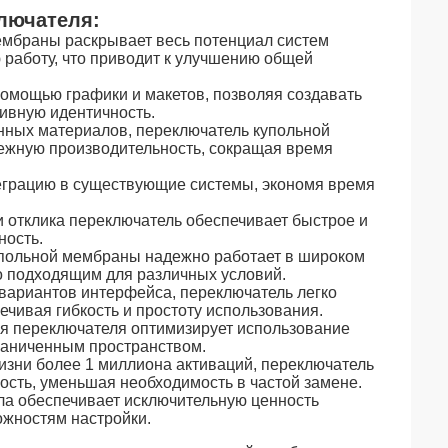
лючателя:
ембраны раскрывает весь потенциал систем
 работу, что приводит к улучшению общей
помощью графики и макетов, позволяя создавать
ивную идентичность.
енных материалов, переключатель купольной
ежную производительность, сокращая время
нтеграцию в существующие системы, экономя время
 отклика переключатель обеспечивает быстрое и
ность.
упольной мембраны надежно работает в широком
го подходящим для различных условий.
вариантов интерфейса, переключатель легко
ечивая гибкость и простоту использования.
ия переключателя оптимизирует использование
граниченным пространством.
изни более 1 миллиона активаций, переключатель
сть, уменьшая необходимость в частой замене.
а обеспечивает исключительную ценность
ожностям настройки.