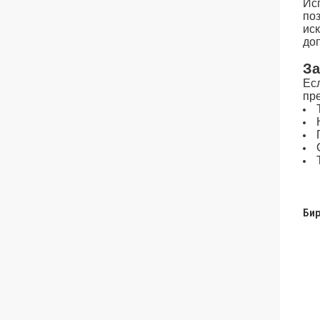
Ис
по
ис
до
За
Ес
пр
Бир