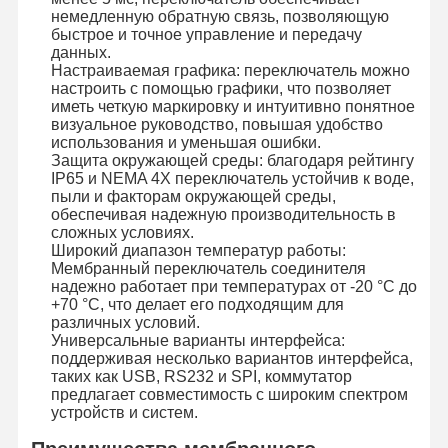
немедленную обратную связь, позволяющую
Осветите переключатель контржурным светом мембраны
быстрое и точное управление и передачу
данных.
Переключатель мембраны кнопочной панели
Настраиваемая графика: переключатель можно
настроить с помощью графики, что позволяет
иметь четкую маркировку и интуитивно понятное
Переключатель панели мембраны
визуальное руководство, повышая удобство
использования и уменьшая ошибки.
Графические перекрытия
Защита окружающей среды: благодаря рейтингу
IP65 и NEMA 4X переключатель устойчив к воде,
Схемы PET
пыли и факторам окружающей среды,
обеспечивая надежную производительность в
сложных условиях.
Светопроводящая пленка
Широкий диапазон температур работы:
Мембранный переключатель соединителя
Сборка металлического купола
надежно работает при температурах от -20 °C до
+70 °C, что делает его подходящим для
PMMA линзы
различных условий.
Универсальные варианты интерфейса:
поддерживая несколько вариантов интерфейса,
таких как USB, RS232 и SPI, коммутатор
предлагает совместимость с широким спектром
устройств и систем.