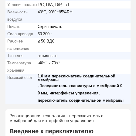
Условия оплаты
L/C, D/A, D/P, T/T
Влажность
40°C, 90%~95%RH
воздуха
Печать
Скрин-печать
Сила привода
60-300 г
Рабочее
≤ 50 ВДС
напряжение
Тип клея
акриловые
Температура
-40℃ к 70℃
хранения
1.0 мм переключатель соединительной
Высокий свет:
мембраны
,
,
1соединитель клавиатуры с мембраной 0
,
,
0 мм
интерфейсы управления
переключатель соединительной мембраны
Революционная технология - переключатель с
мембраной для интерфейсов управления
Введение к переключателю