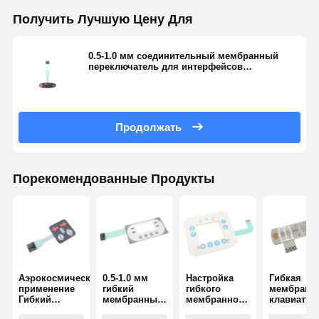
Получить Лучшую Цену Для
0.5-1.0 мм соединительный мембранный
переключатель для интерфейсов
управления
Продолжать
Порекомендованные Продукты
Аэрокосмическое
0.5-1.0 мм
Настройка
Гибкая
применение
гибкий
гибкого
мембранн
Гибкий
мембранный
мембранного
клавиатур
мембранный
переключатель
переключателя
без усили