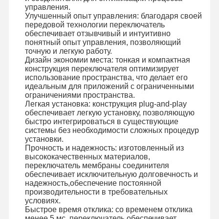
управления.
Улучшенный опыт управления: благодаря своей
передовой технологии переключатель
Экскурсия
Контроль
Свяжитесь С
Новости
обеспечивает отзывчивый и интуитивно
По Заводу
Качества
Нами
понятный опыт управления, позволяющий
точную и легкую работу.
Дизайн экономии места: тонкая и компактная
конструкция переключателя оптимизирует
использование пространства, что делает его
идеальным для приложений с ограниченными
Запросите
ограничениями пространства.
Цитату
Легкая установка: конструкция plug-and-play
обеспечивает легкую установку, позволяющую
быстро интегрироваться в существующие
Изготовленный на заказ переключатель мембраны
системы без необходимости сложных процедур
установки.
Прочность и надежность: изготовленный из
Промышленный переключатель мембраны
высококачественных материалов,
переключатель мембраны соединителя
Гибкий переключатель мембраны
обеспечивает исключительную долговечность и
надежность,обеспечение постоянной
Переключатель мембраны PCB
производительности в требовательных
условиях.
Быстрое время отклика: со временем отклика
Переключатель мембраны FPC
менее 5 мс, переключатель обеспечивает