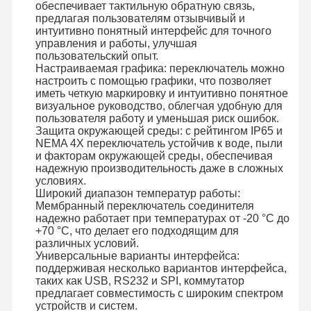
обеспечивает тактильную обратную связь,
Осветите переключатель контржурным светом мембраны
предлагая пользователям отзывчивый и
интуитивно понятный интерфейс для точного
управления и работы, улучшая
Переключатель мембраны кнопочной панели
пользовательский опыт.
Настраиваемая графика: переключатель можно
Переключатель панели мембраны
настроить с помощью графики, что позволяет
иметь четкую маркировку и интуитивно понятное
Графические перекрытия
визуальное руководство, облегчая удобную для
пользователя работу и уменьшая риск ошибок.
Защита окружающей среды: с рейтингом IP65 и
Схемы PET
NEMA 4X переключатель устойчив к воде, пыли
и факторам окружающей среды, обеспечивая
Светопроводящая пленка
надежную производительность даже в сложных
условиях.
Сборка металлического купола
Широкий диапазон температур работы:
Мембранный переключатель соединителя
надежно работает при температурах от -20 °C до
PMMA линзы
+70 °C, что делает его подходящим для
различных условий.
Универсальные варианты интерфейса:
поддерживая несколько вариантов интерфейса,
таких как USB, RS232 и SPI, коммутатор
предлагает совместимость с широким спектром
устройств и систем.