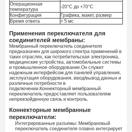
Операционная
-20°C до +70°C
температура
Конфигурация
Графика, макет, размер
Время ответа
< 5 мс
Применения переключателя для
соединителей мембраны:
Мембранный переключатель соединителя
предназначен для широкого спектра применений в
таких отраслях, как потребительская электроника,
медицинские устройства, автомобильные системы
и промышленное оборудование.Он служит
надежным интерфейсом для панелей управления,
эксплуатация оборудования, ввод/вывод данных и
различные потребности в
подключении.Коннекторный мембранный
переключатель предоставляет пользователям
непревзойденную связь и контроль.
Коннекторные мембранные
Домой
Продукты
Видеозаписи
О Нас
переключатели:
Интегрированные разъемы: Мембрановый
переключатель соединителя плавно интегрирует