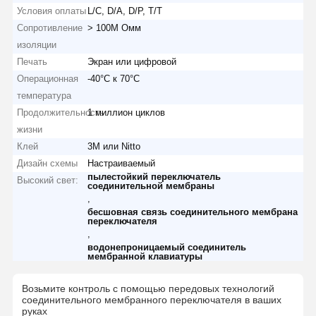
Условия оплаты
L/C, D/A, D/P, T/T
Сопротивление
> 100M Омм
изоляции
Печать
Экран или цифровой
Операционная
-40°C к 70°C
температура
Продолжительность
1 миллион циклов
жизни
Клей
3M или Nitto
Дизайн схемы
Настраиваемый
пылестойкий переключатель
Высокий свет:
соединительной мембраны
,
бесшовная связь соединительного мембрана
переключателя
,
водонепроницаемый соединитель
мембранной клавиатуры
Возьмите контроль с помощью передовых технологий
соединительного мембранного переключателя в ваших
руках