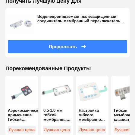
Получить Лучшую Цену Для
Водонепроницаемый пылезащищенный
соединитель мембранный переключатель
Бесшовная связь
Продолжать
Порекомендованные Продукты
Аэрокосмическое
0.5-1.0 мм
Настройка
Гибкая
применение
гибкий
гибкого
мембранн
Гибкий
мембранный
мембранного
клавиатур
мембранный
переключатель
переключателя
без усили
переключатель
для
без усилий
для
Лучшая цена
Лучшая цена
Лучшая цена
Лучшая ц
для точного
промышленных
для
автомоби