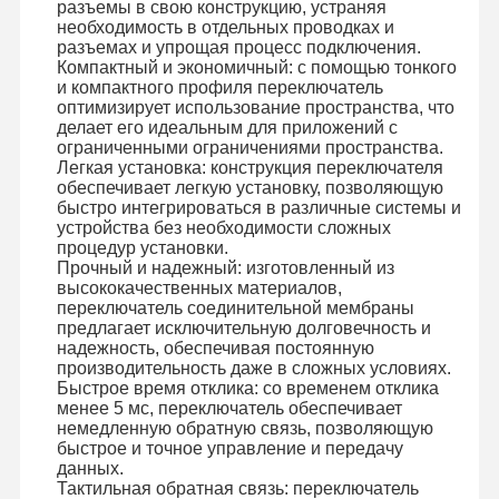
разъемы в свою конструкцию, устраняя
необходимость в отдельных проводках и
разъемах и упрощая процесс подключения.
Экскурсия
Контроль
Свяжитесь С
Новости
Компактный и экономичный: с помощью тонкого
По Заводу
Качества
Нами
и компактного профиля переключатель
оптимизирует использование пространства, что
делает его идеальным для приложений с
ограниченными ограничениями пространства.
Легкая установка: конструкция переключателя
обеспечивает легкую установку, позволяющую
быстро интегрироваться в различные системы и
Запросите
устройства без необходимости сложных
Цитату
процедур установки.
Прочный и надежный: изготовленный из
высококачественных материалов,
Изготовленный на заказ переключатель мембраны
переключатель соединительной мембраны
предлагает исключительную долговечность и
Промышленный переключатель мембраны
надежность, обеспечивая постоянную
производительность даже в сложных условиях.
Гибкий переключатель мембраны
Быстрое время отклика: со временем отклика
менее 5 мс, переключатель обеспечивает
немедленную обратную связь, позволяющую
Переключатель мембраны PCB
быстрое и точное управление и передачу
данных.
Переключатель мембраны FPC
Тактильная обратная связь: переключатель